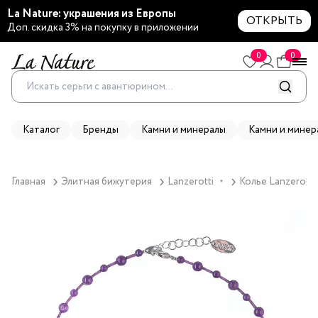
La Nature: украшения из Европы
ОТКРЫТЬ
Доп. скидка 3% на покупку в приложении
0
0
Каталог
Бренды
Камни и минералы
Камни и минер
Главная
Элитная бижутерия
Lanzerotti
Колье Lanzerotti
▼