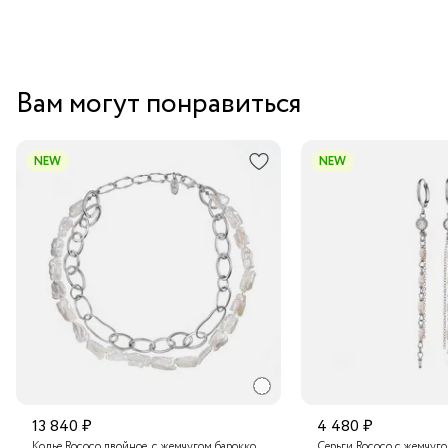
Вам могут понравиться
NEW
NEW
13 840 ₽
4 480 ₽
Колье Rococo двойное, с жемчугом барокко
Серьги Rococo с жемчуг