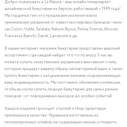
Добро пожаловать в La Nature – ваш онлайн-гипермаркет
дизайнерской бижутерии из Европы, работающий с 1999 года!
Мы гордимся тем, что предлагаем исключительно
премиальные украшения от известных мировых брендов, таких
как Ciclon, Vidda, Taratata, Nature Bijoux, Polina Firenze, Alcozer,
Francesca Bianchi, Dansk, Lanzerotti и др.
В нашем интернет-магазине бижутерии представлен широкий
ассортимент, где каждый найдет что-то по вкусу. У нас вы
можете купить качественные украшения в винтажном стиле,
которые придадут вашему образу неповторимый шарм, а также
купить бижутерию с натуральными камнями, подчеркивающую
вашу индивидуальность. Мы постоянно обновляем коллекции,
чтобы вы могли купить модную бижутерию для самых разных
поводов – от повседневных выходов до особых событий.
Каждое изделие проходит строгий отбор, гарантируя
премиальное качество. Украшения изготовлены из
гипоаллергенных сплавов, не содержащих никель, и покрыты