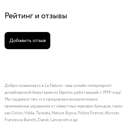
Рейтинг и отзывы
Добавить отзыв
Добро пожаловать в La Nature – ваш онлайн-гипермаркет
дизайнерской бижутерии из Европы, работающий с 1999 года!
Мы гордимся тем, что предлагаем исключительно
премиальные украшения от известных мировых брендов, таких
как Ciclon, Vidda, Taratata, Nature Bijoux, Polina Firenze, Alcozer,
Francesca Bianchi, Dansk, Lanzerotti и др.