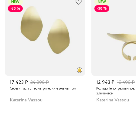
NEW
NEW
вашего образа, гармонично сочетаясь как с повседневной,
-30 %
-30 %
так и с вечерней одеждой.
Транспортной компанией по России
Подробнее о сроках доставки
17 423 ₽
24 890 ₽
12 943 ₽
18 490 ₽
Серьги Fach с геометрическим элементом
Кольцо Tenor разъемное,
элементом
Katerina Vassou
Katerina Vassou