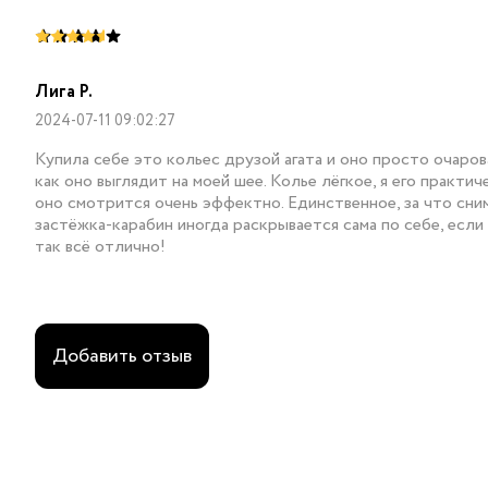
Лига Р.
2024-07-11 09:02:27
Купила себе это кольес друзой агата и оно просто очаров
как оно выглядит на моей шее. Колье лёгкое, я его практи
оно смотрится очень эффектно. Единственное, за что сни
застёжка-карабин иногда раскрывается сама по себе, если
так всё отлично!
Добавить отзыв