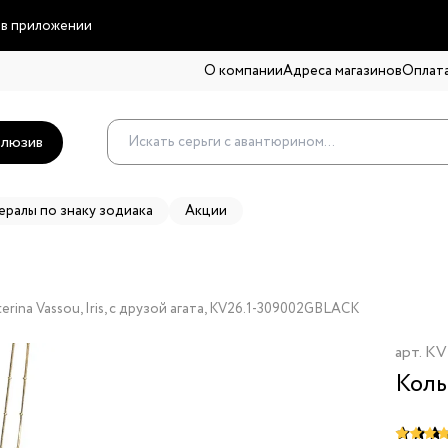
 в приложении
О компании
Адреса магазинов
Оплата
люзив
ералы по знаку зодиака
Акции
erina Vassou, Iris, с друзой агата, KV26.1-309002GBLACK
арт.
KV
Колье