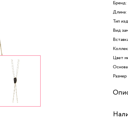
Бренд:
Длина:
Тип изд
Вид зам
Вставк
Коллек
Цвет м
Основа
Размер
Опи
Откройт
Нали
Kateri
к вашем