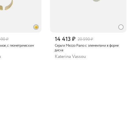
то для
близко
интерн
в ваш г
14 413 ₽
490 ₽
20 590 ₽
мное, с геометрическим
Серьги Mezzo Piano с элементами в форме
диска
u
Katerina Vassou