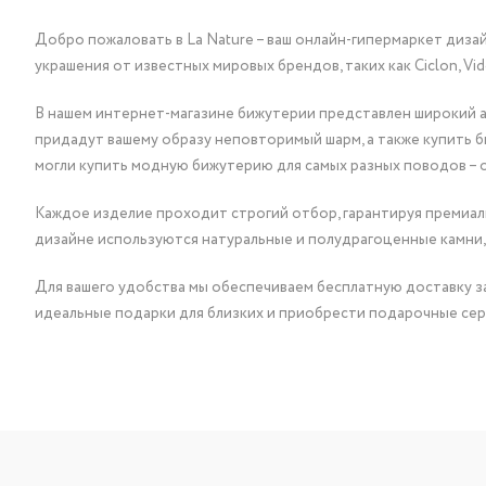
Добро пожаловать в La Nature – ваш онлайн-гипермаркет диза
украшения от известных мировых брендов, таких как Ciclon, Vidda, 
В нашем интернет-магазине бижутерии представлен широкий ас
придадут вашему образу неповторимый шарм, а также купить 
могли купить модную бижутерию для самых разных поводов – 
Каждое изделие проходит строгий отбор, гарантируя премиаль
дизайне используются натуральные и полудрагоценные камни,
Для вашего удобства мы обеспечиваем бесплатную доставку за
идеальные подарки для близких и приобрести подарочные сер