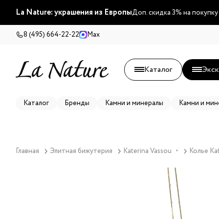
La Nature: украшения из Европы
Доп. скидка 3% на покупку
8 (495) 664-22-22
Max
Каталог
Экск
Каталог
Бренды
Камни и минералы
Камни и мин
Главная
Элитная бижутерия
Katerina Vassou
Колье Kat
▼