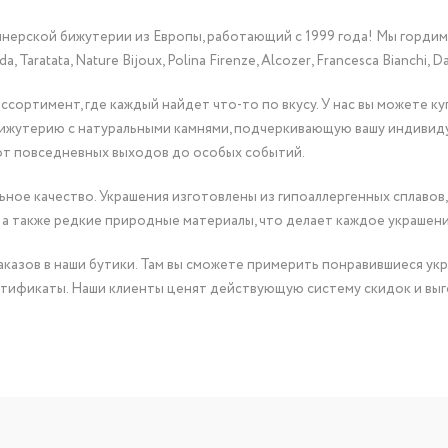
йнерской бижутерии из Европы, работающий с 1999 года! Мы горди
Taratata, Nature Bijoux, Polina Firenze, Alcozer, Francesca Bianchi, Da
сортимент, где каждый найдет что-то по вкусу. У нас вы можете к
бижутерию с натуральными камнями, подчеркивающую вашу индивид
от повседневных выходов до особых событий.
ное качество. Украшения изготовлены из гипоаллергенных сплавов,
 а также редкие природные материалы, что делает каждое украшен
казов в наши бутики. Там вы сможете примерить понравившиеся укр
тификаты. Наши клиенты ценят действующую систему скидок и выг