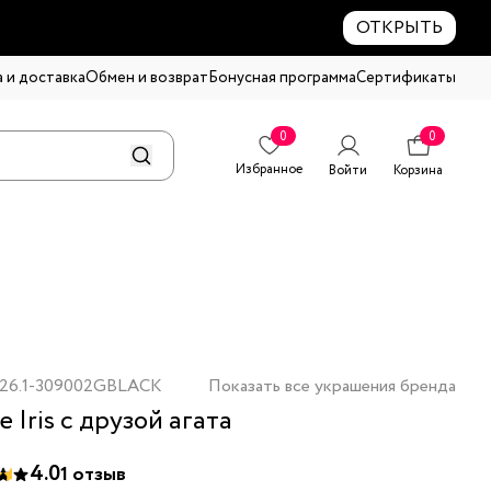
ОТКРЫТЬ
 и доставка
Обмен и возврат
Бонусная программа
Сертификаты
0
0
Избранное
Войти
Корзина
26.1-309002GBLACK
Показать все украшения бренда
 Iris с друзой агата
4.0
1
отзыв