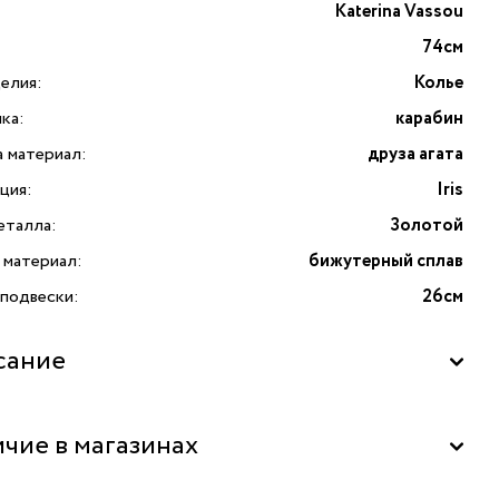
Katerina Vassou
74см
елия:
Колье
ка:
карабин
а материал:
друза агата
ция:
Iris
еталла:
Золотой
 материал:
бижутерный сплав
 подвески:
26см
сание
е для себя очарование уникального колье Iris от бренда
чие в магазинах
na Vassou, которое станет изысканным дополнением
у образу. Это не просто аксессуар, это произведение