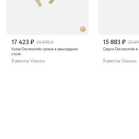
 акцента в своём стиле или как эксклюзивный подарок
му человеку. Присмотритесь к этому украшению в нашем
ет-магазине и позвольте его неповторимости ворваться
ардероб!
17 423 ₽
15 883 ₽
24 890 ₽
22 69
Колье Decrescendo гривна в авангардном
Серьги Decrescendo в
стиле
Katerina Vassou
Katerina Vassou