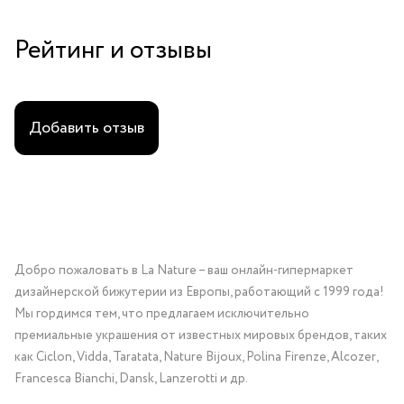
Рейтинг и отзывы
Добавить отзыв
Добро пожаловать в La Nature – ваш онлайн-гипермаркет
дизайнерской бижутерии из Европы, работающий с 1999 года!
Мы гордимся тем, что предлагаем исключительно
премиальные украшения от известных мировых брендов, таких
как Ciclon, Vidda, Taratata, Nature Bijoux, Polina Firenze, Alcozer,
Francesca Bianchi, Dansk, Lanzerotti и др.