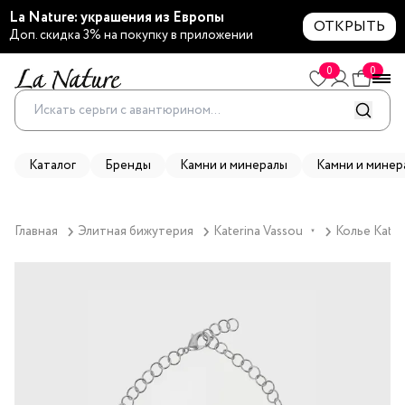
La Nature: украшения из Европы
ОТКРЫТЬ
Доп. скидка 3% на покупку в приложении
0
0
Каталог
Бренды
Камни и минералы
Камни и минер
Главная
Элитная бижутерия
Katerina Vassou
Колье Kater
▼