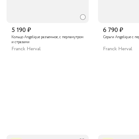
5 190 ₽
6 790 ₽
Кольцо Angelique разъемное, с перламутром
Серьги Angelique с п
и стразами
Franck Herval
Franck Herval