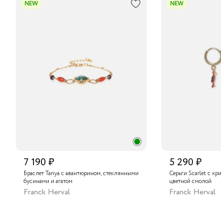
NEW
NEW
7 190 ₽
5 290 ₽
Браслет Tanya с авантюрином, стеклянными
Серьги Scarlet с кр
бусинами и агатом
цветной смолой
Franck Herval
Franck Herval