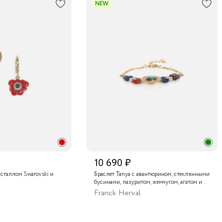
NEW
10 690 ₽
исталлом Swarovski и
Браслет Tanya с авантюрином, стеклянными
бусинами, лазуритом, жемчугом, агатом и
бычьим глазом
Franck Herval