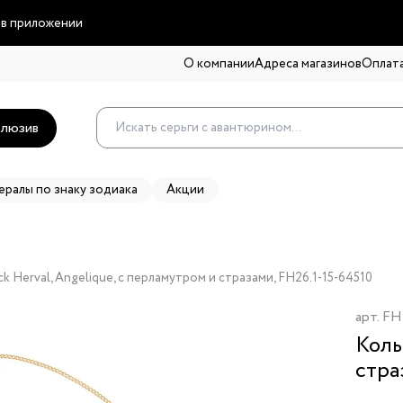
 в приложении
О компании
Адреса магазинов
Оплата
люзив
ералы по знаку зодиака
Акции
ck Herval, Angelique, с перламутром и стразами, FH26.1-15-64510
арт.
FH
Коль
стра