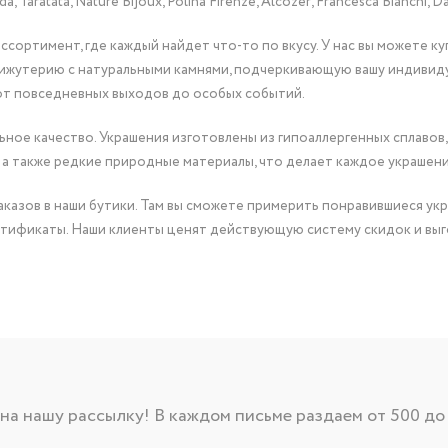
Taratata, Nature Bijoux, Polina Firenze, Alcozer, Francesca Bianchi, Da
сортимент, где каждый найдет что-то по вкусу. У нас вы можете к
бижутерию с натуральными камнями, подчеркивающую вашу индивид
от повседневных выходов до особых событий.
ное качество. Украшения изготовлены из гипоаллергенных сплавов,
 а также редкие природные материалы, что делает каждое украшен
казов в наши бутики. Там вы сможете примерить понравившиеся укр
тификаты. Наши клиенты ценят действующую систему скидок и выг
а нашу рассылку! В каждом письме раздаем от 500 до