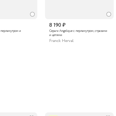
8 190 ₽
с перламутром и
Серьги Angelique с перламутром, стразами
и цепями
Franck Herval