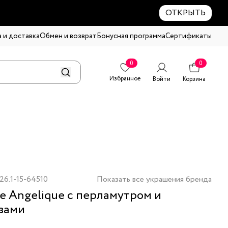
ОТКРЫТЬ
 и доставка
Обмен и возврат
Бонусная программа
Сертификаты
0
0
Избранное
Войти
Корзина
26.1-15-64510
Показать все украшения бренда
е Angelique с перламутром и
зами