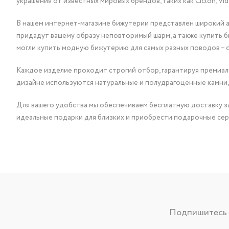
украшения от известных мировых брендов, таких как Ciclon, Vidda, 
В нашем интернет-магазине бижутерии представлен широкий ас
придадут вашему образу неповторимый шарм, а также купить 
могли купить модную бижутерию для самых разных поводов – 
Каждое изделие проходит строгий отбор, гарантируя премиаль
дизайне используются натуральные и полудрагоценные камни,
Для вашего удобства мы обеспечиваем бесплатную доставку за
идеальные подарки для близких и приобрести подарочные сер
Подпишитесь н