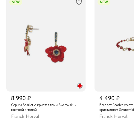
NEW
NEW
8 990 ₽
4 490 ₽
Серьги Scarlet с кристаллами Swarovski и
Браслет Scarlet со с
цветной смолой
кристаллом Swarovsk
Franck Herval
Franck Herval