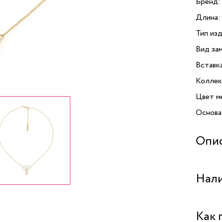
Бренд:
Длина:
Тип изд
Вид зам
Вставк
Коллек
Цвет м
Основа
Опи
Открой
Нали
Angeliq
перлам
очарова
Бутик 
Как 
повсед