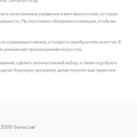
nsk, Lanzerotti и др.
упить качественные украшения в винтажном стиле, которые
уальность. Мы постоянно обновляем коллекции, чтобы вы
 не содержащих никель, и покрыты серебром или золотом. В
ие уникальным произведением искусства.
ашения, сделать окончательный выбор, а также подобрать
одную бонусную программу, делая покупки еще приятнее.
 5000 бонусов!