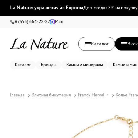
La Nature: украшения из Европы
Доп. скидка 3% на покупку
8 (495) 664-22-22
Max
Каталог
Экск
Каталог
Бренды
Камни и минералы
Камни и мин
Главная
Элитная бижутерия
Franck Herval
Колье Fran
▼