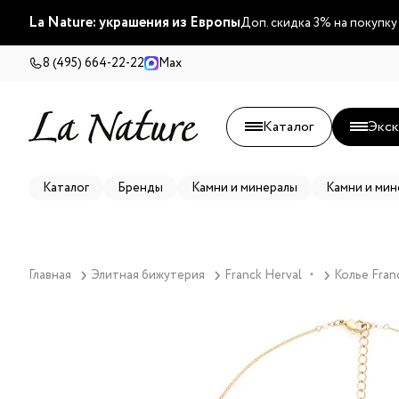
La Nature: украшения из Европы
Доп. скидка 3% на покупку
8 (495) 664-22-22
Max
Каталог
Экск
Каталог
Бренды
Камни и минералы
Камни и мин
Главная
Элитная бижутерия
Franck Herval
Колье Franc
▼