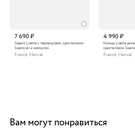
7 690 ₽
4 990 ₽
Серьги Lisette с перламутром, кристаллами
Кольцо Lisette разъ
Swarovski и жемчугом
кристаллами Swarov
Franck Herval
Franck Herval
Вам могут понравиться