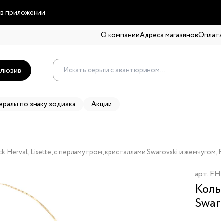
 в приложении
О компании
Адреса магазинов
Оплата
люзив
ералы по знаку зодиака
Акции
k Herval, Lisette, с перламутром, кристаллами Swarovski и жемчугом,
арт.
FH
Коль
Swar