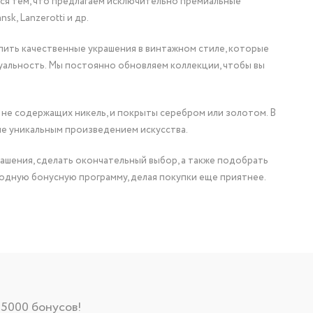
мся тем, что предлагаем исключительно премиальные
nsk, Lanzerotti и др.
упить качественные украшения в винтажном стиле, которые
уальность. Мы постоянно обновляем коллекции, чтобы вы
 не содержащих никель, и покрыты серебром или золотом. В
ие уникальным произведением искусства.
ашения, сделать окончательный выбор, а также подобрать
одную бонусную программу, делая покупки еще приятнее.
 5000 бонусов!