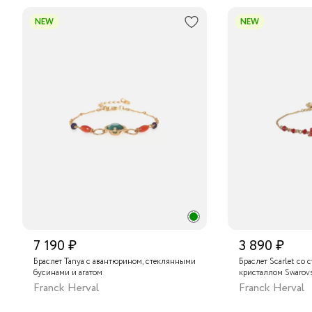
NEW
NEW
7 190 ₽
3 890 ₽
Браслет Tanya с авантюрином, стеклянными
Браслет Scarlet со
бусинами и агатом
кристаллом Swarovs
Franck Herval
Franck Herval