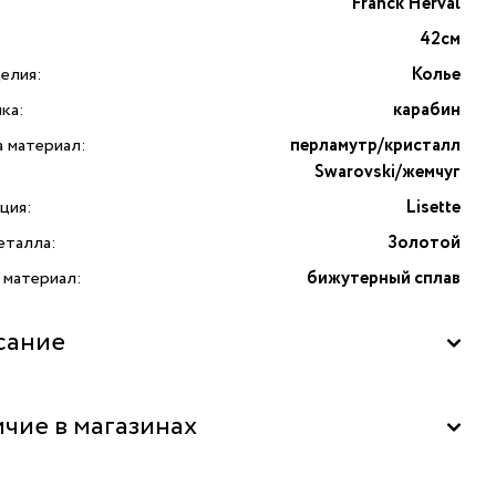
Franck Herval
42см
елия:
Колье
ка:
карабин
а материал:
перламутр/кристалл
Swarovski/жемчуг
ция:
Lisette
еталла:
Золотой
 материал:
бижутерный сплав
сание
isette от французского бренда Franck Herval. Lisette — это
чие в магазинах
ция, которая переосмысливает идею цветочных
ний в ультрасовременной интерпретации. Это колье
 великолепным дополнением к вашему гардеробу, добавив