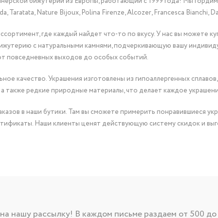
йнерской бижутерии из Европы, работающий с 1999 года! Мы горди
Taratata, Nature Bijoux, Polina Firenze, Alcozer, Francesca Bianchi, Da
сортимент, где каждый найдет что-то по вкусу. У нас вы можете к
бижутерию с натуральными камнями, подчеркивающую вашу индивид
от повседневных выходов до особых событий.
ное качество. Украшения изготовлены из гипоаллергенных сплавов,
 а также редкие природные материалы, что делает каждое украшен
казов в наши бутики. Там вы сможете примерить понравившиеся укр
тификаты. Наши клиенты ценят действующую систему скидок и выг
а нашу рассылку! В каждом письме раздаем от 500 до