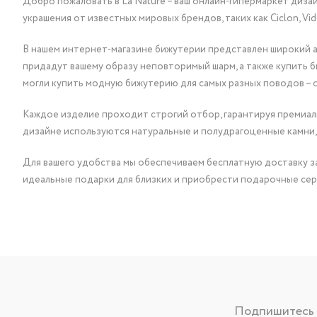
Добро пожаловать в La Nature – ваш онлайн-гипермаркет диза
украшения от известных мировых брендов, таких как Ciclon, Vidda, 
В нашем интернет-магазине бижутерии представлен широкий ас
придадут вашему образу неповторимый шарм, а также купить 
могли купить модную бижутерию для самых разных поводов – 
Каждое изделие проходит строгий отбор, гарантируя премиаль
дизайне используются натуральные и полудрагоценные камни,
Для вашего удобства мы обеспечиваем бесплатную доставку за
идеальные подарки для близких и приобрести подарочные сер
Подпишитесь н