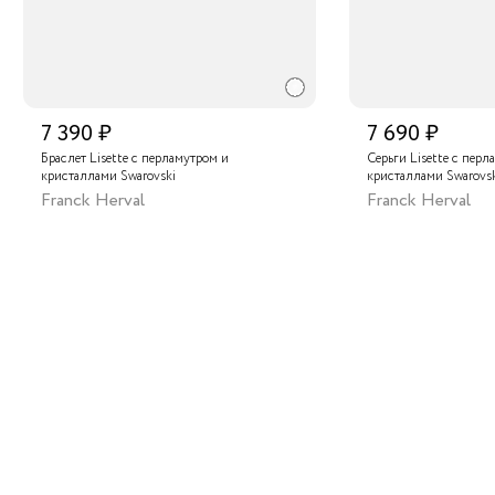
7 390 ₽
7 690 ₽
Браслет Lisette с перламутром и
Серьги Lisette с перл
кристаллами Swarovski
кристаллами Swarovs
Franck Herval
Franck Herval