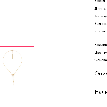
Бренд:
Длина:
Тип изд
Вид зам
Вставк
Коллек
Цвет м
Основа
Опи
Колье L
Нали
коллек
украше
станет