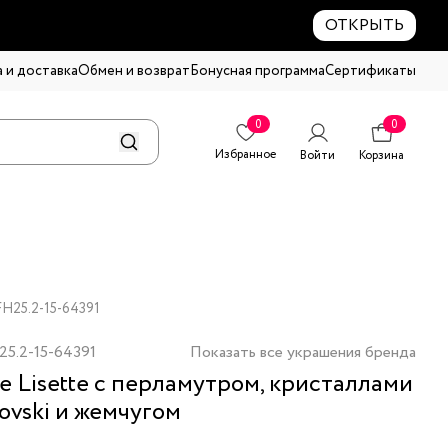
ОТКРЫТЬ
 и доставка
Обмен и возврат
Бонусная программа
Сертификаты
0
0
Избранное
Войти
Корзина
 FH25.2-15-64391
25.2-15-64391
Показать все украшения бренда
е Lisette с перламутром, кристаллами
ovski и жемчугом