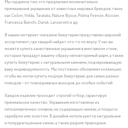
Мы гордимся тем, что предлагаем исключительно
премиальные украшения от известных мировых брендов, таких
как Ciclon, Vidda, Taratata, Nature Bijoux, Polina Firenze, Alcozer,
Francesca Bianchi, Dansk, Lanzerotti и др.
В нашем интернет-магазине бижутерии представлен широкий
ассортимент, где каждый найдет что-то по вкусу. У нас вы
можете купить качественные украшения в винтажном стиле,
которые придадут вашему образу неповторимый шарм, а также
купить бижутерию с натуральными камнями, подчеркивающую
вашу индивидуальность. Мы постоянно обновляем коллекции,
чтобы вы могли купить модную бижутерию для самых разных
поводов – от повседневных выходов до особых событий.
Каждое изделие проходит строгий отбор, гарантируя
премиальное качество. Украшения изготовлены из
гипоаллергенных сплавов, не содержащих никель, и покрыты
серебром или золотом. В дизайне используются натуральные
и полудрагоценные камни, а также редкие природные