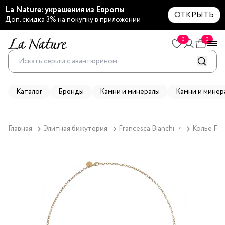
La Nature: украшения из Европы
ОТКРЫТЬ
Доп. скидка 3% на покупку в приложении
0
0
Каталог
Бренды
Камни и минералы
Камни и минер
Главная
Элитная бижутерия
Francesca Bianchi
Колье Fran
▼