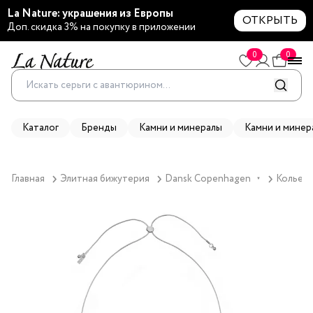
La Nature: украшения из Европы
ОТКРЫТЬ
Доп. скидка 3% на покупку в приложении
0
0
Каталог
Бренды
Камни и минералы
Камни и минер
Главная
Элитная бижутерия
Dansk Copenhagen
Колье D
▼