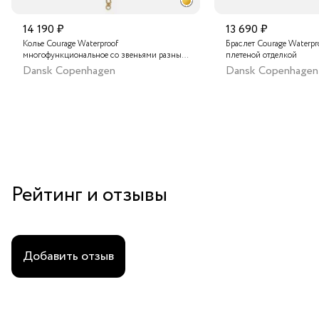
14 190 ₽
13 690 ₽
Колье Courage Waterproof
Браслет Courage Waterpr
многофункциональное со звеньями разных
плетеной отделкой
форм
Dansk Copenhagen
Dansk Copenhagen
Рейтинг и отзывы
Добавить отзыв