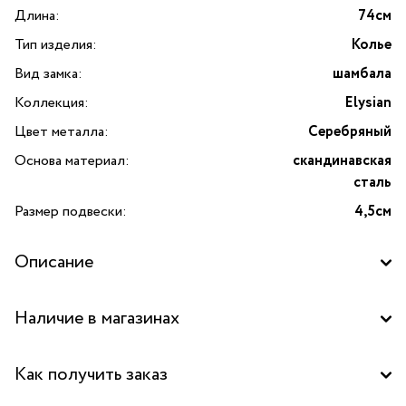
Длина:
74см
Тип изделия:
Колье
Вид замка:
шамбала
Коллекция:
Elysian
Цвет металла:
Серебряный
Основа материал:
скандинавская
сталь
Размер подвески:
4,5см
Описание
Колье Elysian с подвеской с эффектом мятого металла —
Наличие в магазинах
стильное и элегантное украшение от бренда Dansk
Copenhagen, созданное для тех, кто ценит современные
Бутик "La Nature" в ТД "Дружба", Москва
тренды и скандинавский минимализм. Это колье станет
Как получить заказ
ярким акцентом вашего образа, подчеркнёт
Бутик "La Nature" в ТЦ "Метрополис", Москва