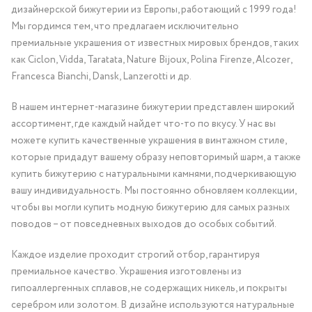
дизайнерской бижутерии из Европы, работающий с 1999 года!
Мы гордимся тем, что предлагаем исключительно
премиальные украшения от известных мировых брендов, таких
как Ciclon, Vidda, Taratata, Nature Bijoux, Polina Firenze, Alcozer,
Francesca Bianchi, Dansk, Lanzerotti и др.
В нашем интернет-магазине бижутерии представлен широкий
ассортимент, где каждый найдет что-то по вкусу. У нас вы
можете купить качественные украшения в винтажном стиле,
которые придадут вашему образу неповторимый шарм, а также
купить бижутерию с натуральными камнями, подчеркивающую
вашу индивидуальность. Мы постоянно обновляем коллекции,
чтобы вы могли купить модную бижутерию для самых разных
поводов – от повседневных выходов до особых событий.
Каждое изделие проходит строгий отбор, гарантируя
премиальное качество. Украшения изготовлены из
гипоаллергенных сплавов, не содержащих никель, и покрыты
серебром или золотом. В дизайне используются натуральные