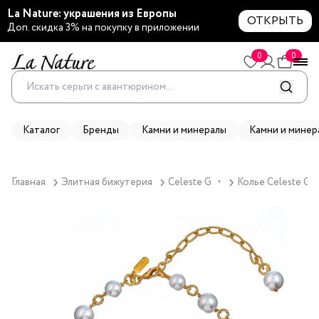
La Nature: украшения из Европы
ОТКРЫТЬ
Доп. скидка 3% на покупку в приложении
0
0
Каталог
Бренды
Камни и минералы
Камни и минер
Главная
Элитная бижутерия
Celeste G
Колье Celeste G, 
▼