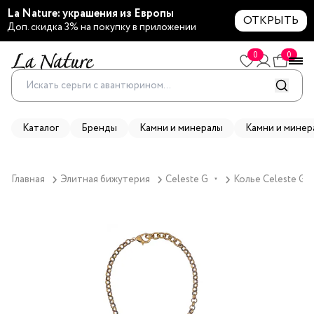
La Nature: украшения из Европы
ОТКРЫТЬ
Доп. скидка 3% на покупку в приложении
0
0
Каталог
Бренды
Камни и минералы
Камни и минер
Главная
Элитная бижутерия
Celeste G
Колье Celeste G, 
▼