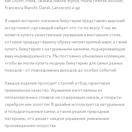
как Ciclon, Vidda, Taratata, Nature Bijoux, Polina Firenze, Alcozer,
Francesca Bianchi, Dansk, Lanzerotti и др.
В нашем интернет-магазине бижутерии представлен широкий
ассортимент, где каждый найдет что-то по вкусу. У нас вы
можете купить качественные украшения в винтажном стиле,
которые придадут вашему образу неповторимый шарм, а также
купить бижутерию с натуральными камнями, подчеркивающую
вашу индивидуальность. Мы постоянно обновляем коллекции,
чтобы вы могли купить модную бижутерию для самых разных
поводов – от повседневных выходов до особых событий.
Каждое изделие проходит строгий отбор, гарантируя
премиальное качество. Украшения изготовлены из
гипоаллергенных сплавов, не содержащих никель, и покрыты
серебром или золотом. В дизайне используются натуральные
и полудрагоценные камни, а также редкие природные
материалы, что делает каждое украшение уникальным
произведением искусства.