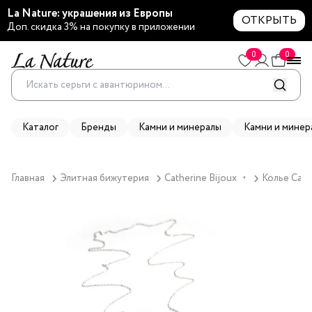
La Nature: украшения из Европы
ОТКРЫТЬ
Доп. скидка 3% на покупку в приложении
0
0
Каталог
Бренды
Камни и минералы
Камни и минер
Главная
Элитная бижутерия
Catherine Bijoux
Колье Cath
▼