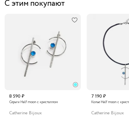
С этим покупают
кристаллом. Кристалл добавляет сияние и роскошный
Курьером за 1-2 дня
блеск, создавая неповторимое впечатление.
В пункт выдачи заказов Boxberry
Транспортной компанией по России
Подробнее о сроках доставки
8 590 ₽
7 190 ₽
Серьги Half moon с кристаллом
Колье Half moon с крис
Catherine Bijoux
Catherine Bijoux