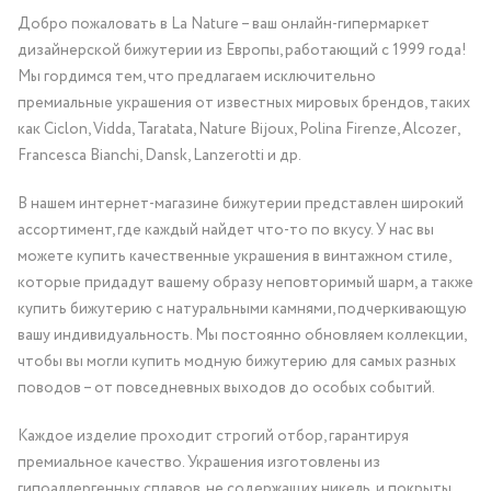
Добро пожаловать в La Nature – ваш онлайн-гипермаркет
дизайнерской бижутерии из Европы, работающий с 1999 года!
Мы гордимся тем, что предлагаем исключительно
премиальные украшения от известных мировых брендов, таких
как Ciclon, Vidda, Taratata, Nature Bijoux, Polina Firenze, Alcozer,
Francesca Bianchi, Dansk, Lanzerotti и др.
В нашем интернет-магазине бижутерии представлен широкий
ассортимент, где каждый найдет что-то по вкусу. У нас вы
можете купить качественные украшения в винтажном стиле,
которые придадут вашему образу неповторимый шарм, а также
купить бижутерию с натуральными камнями, подчеркивающую
вашу индивидуальность. Мы постоянно обновляем коллекции,
чтобы вы могли купить модную бижутерию для самых разных
поводов – от повседневных выходов до особых событий.
Каждое изделие проходит строгий отбор, гарантируя
премиальное качество. Украшения изготовлены из
гипоаллергенных сплавов, не содержащих никель, и покрыты