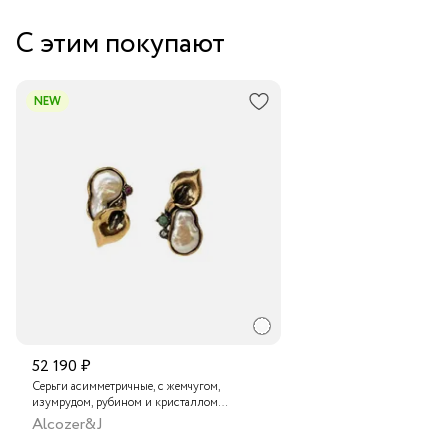
Забрать бесплатно в бутике
С этим покупают
Курьером за 1-2 дня
В пункт выдачи заказов Boxberry
NEW
Транспортной компанией по России
Подробнее о сроках доставки
52 190 ₽
Серьги асимметричные, с жемчугом,
изумрудом, рубином и кристаллом
Swarovski
Alcozer&J