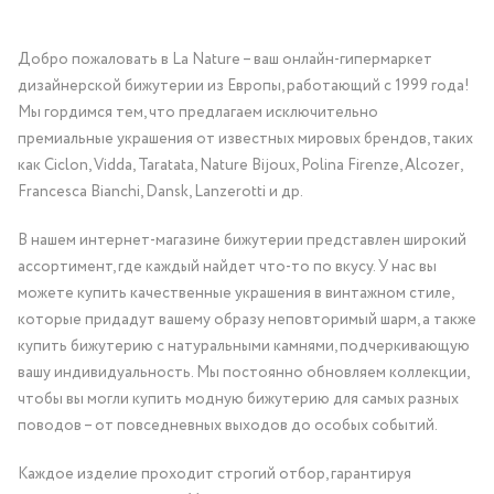
Добро пожаловать в La Nature – ваш онлайн-гипермаркет
дизайнерской бижутерии из Европы, работающий с 1999 года!
Мы гордимся тем, что предлагаем исключительно
премиальные украшения от известных мировых брендов, таких
как Ciclon, Vidda, Taratata, Nature Bijoux, Polina Firenze, Alcozer,
Francesca Bianchi, Dansk, Lanzerotti и др.
В нашем интернет-магазине бижутерии представлен широкий
ассортимент, где каждый найдет что-то по вкусу. У нас вы
можете купить качественные украшения в винтажном стиле,
которые придадут вашему образу неповторимый шарм, а также
купить бижутерию с натуральными камнями, подчеркивающую
вашу индивидуальность. Мы постоянно обновляем коллекции,
чтобы вы могли купить модную бижутерию для самых разных
поводов – от повседневных выходов до особых событий.
Каждое изделие проходит строгий отбор, гарантируя