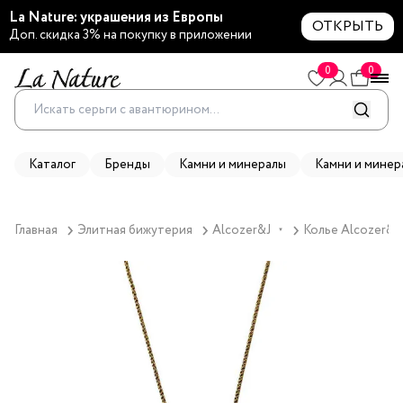
La Nature: украшения из Европы
ОТКРЫТЬ
Доп. скидка 3% на покупку в приложении
0
0
Каталог
Бренды
Камни и минералы
Камни и минер
Главная
Элитная бижутерия
Alcozer&J
Колье Alcozer&J
▼