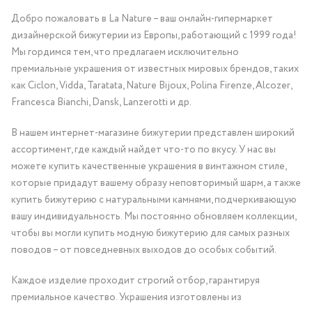
Добро пожаловать в La Nature – ваш онлайн-гипермаркет
дизайнерской бижутерии из Европы, работающий с 1999 года!
Мы гордимся тем, что предлагаем исключительно
премиальные украшения от известных мировых брендов, таких
как Ciclon, Vidda, Taratata, Nature Bijoux, Polina Firenze, Alcozer,
Francesca Bianchi, Dansk, Lanzerotti и др.
В нашем интернет-магазине бижутерии представлен широкий
ассортимент, где каждый найдет что-то по вкусу. У нас вы
можете купить качественные украшения в винтажном стиле,
которые придадут вашему образу неповторимый шарм, а также
купить бижутерию с натуральными камнями, подчеркивающую
вашу индивидуальность. Мы постоянно обновляем коллекции,
чтобы вы могли купить модную бижутерию для самых разных
поводов – от повседневных выходов до особых событий.
Каждое изделие проходит строгий отбор, гарантируя
премиальное качество. Украшения изготовлены из