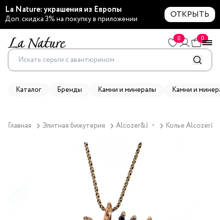
La Nature: украшения из Европы
ОТКРЫТЬ
Доп. скидка 3% на покупку в приложении
0
0
Каталог
Бренды
Камни и минералы
Камни и минер
Главная
Элитная бижутерия
Alcozer&J
Колье Alcozer&J,
▼