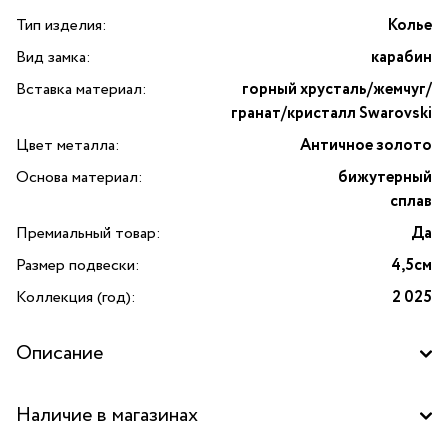
Тип изделия:
Колье
Вид замка:
карабин
Вставка материал:
горный хрусталь/жемчуг/
гранат/кристалл Swarovski
Цвет металла:
Античное золото
Основа материал:
бижутерный
сплав
Премиальный товар:
Да
Размер подвески:
4,5см
Коллекция (год):
2 025
Описание
Откройте для себя изысканную роскошь и утонченную
Наличие в магазинах
элегантность с колье «Паук» от итальянского бренда
Alcozer&J. Это уникальное украшение создано для тех,