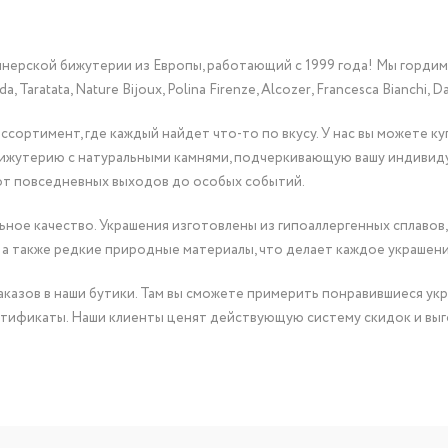
йнерской бижутерии из Европы, работающий с 1999 года! Мы горди
Taratata, Nature Bijoux, Polina Firenze, Alcozer, Francesca Bianchi, Da
сортимент, где каждый найдет что-то по вкусу. У нас вы можете к
бижутерию с натуральными камнями, подчеркивающую вашу индивид
от повседневных выходов до особых событий.
ное качество. Украшения изготовлены из гипоаллергенных сплавов,
 а также редкие природные материалы, что делает каждое украшен
казов в наши бутики. Там вы сможете примерить понравившиеся укр
тификаты. Наши клиенты ценят действующую систему скидок и выг