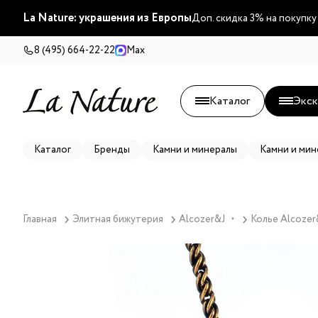
La Nature: украшения из Европы
Доп. скидка 3% на покупку
8 (495) 664-22-22
Max
Каталог
Экск
Каталог
Бренды
Камни и минералы
Камни и мин
Главная
Элитная бижутерия
Alcozer&J
Колье Alcozer
▼