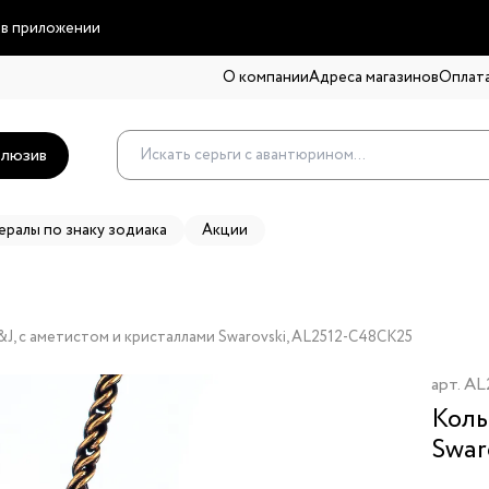
 в приложении
О компании
Адреса магазинов
Оплата
люзив
ералы по знаку зодиака
Акции
&J, с аметистом и кристаллами Swarovski, AL2512-C48CK25
арт.
AL
Коль
Swar