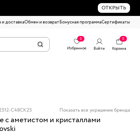
ОТКРЫТЬ
 и доставка
Обмен и возврат
Бонусная программа
Сертификаты
0
0
Избранное
Войти
Корзина
2512-C48CK25
Показать все украшения бренда
е с аметистом и кристаллами
ovski