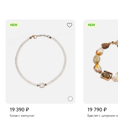
NEW
NEW
19 390 ₽
19 790 ₽
Колье с жемчугом
Браслет с цитрином 