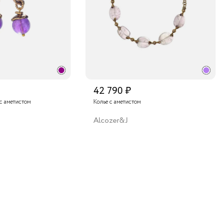
42 790 ₽
с аметистом
Колье с аметистом
Alcozer&J