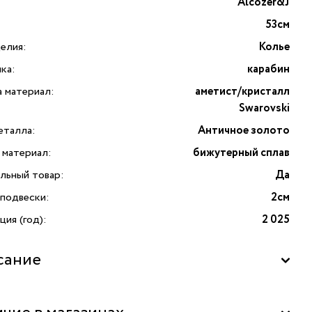
Alcozer&J
53см
елия:
Колье
ка:
карабин
а материал:
аметист/кристалл
Swarovski
еталла:
Античное золото
 материал:
бижутерный сплав
льный товар:
Да
 подвески:
2см
ия (год):
2 025
сание
ное колье с аметистом и кристаллами Swarovski