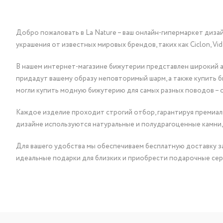
Добро пожаловать в La Nature – ваш онлайн-гипермаркет диза
украшения от известных мировых брендов, таких как Ciclon, Vidda, 
В нашем интернет-магазине бижутерии представлен широкий ас
придадут вашему образу неповторимый шарм, а также купить 
могли купить модную бижутерию для самых разных поводов – 
Каждое изделие проходит строгий отбор, гарантируя премиаль
дизайне используются натуральные и полудрагоценные камни,
Для вашего удобства мы обеспечиваем бесплатную доставку за
идеальные подарки для близких и приобрести подарочные сер