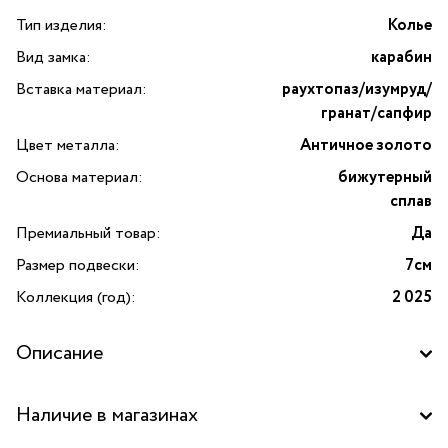
Тип изделия:
Колье
Вид замка:
карабин
Вставка материал:
раухтопаз/изумруд/
гранат/сапфир
Цвет металла:
Античное золото
Основа материал:
бижутерный
сплав
Премиальный товар:
Да
Размер подвески:
7см
Коллекция (год):
2 025
Описание
Откройте для себя изысканное колье с лягушкой
Наличие в магазинах
от итальянского бренда Alcozer&J — воплощение
утончённого вкуса и истинной роскоши. Это премиальное