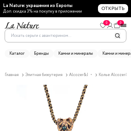
La Nature: украшения из Европы
ОТКРЫТЬ
Доп. скидка 3% на покупку в приложении
0
0
Каталог
Бренды
Камни и минералы
Камни и минер
Главная
Элитная бижутерия
Alcozer&J
Колье Alcozer&J
▼