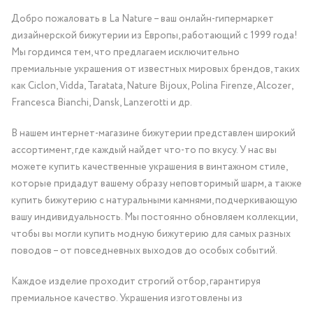
Добро пожаловать в La Nature – ваш онлайн-гипермаркет
дизайнерской бижутерии из Европы, работающий с 1999 года!
Мы гордимся тем, что предлагаем исключительно
премиальные украшения от известных мировых брендов, таких
как Ciclon, Vidda, Taratata, Nature Bijoux, Polina Firenze, Alcozer,
Francesca Bianchi, Dansk, Lanzerotti и др.
В нашем интернет-магазине бижутерии представлен широкий
ассортимент, где каждый найдет что-то по вкусу. У нас вы
можете купить качественные украшения в винтажном стиле,
которые придадут вашему образу неповторимый шарм, а также
купить бижутерию с натуральными камнями, подчеркивающую
вашу индивидуальность. Мы постоянно обновляем коллекции,
чтобы вы могли купить модную бижутерию для самых разных
поводов – от повседневных выходов до особых событий.
Каждое изделие проходит строгий отбор, гарантируя
премиальное качество. Украшения изготовлены из