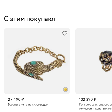
Забрать бесплатно в бутике
С этим покупают
Курьером за 1-2 дня
В пункт выдачи заказов Boxberry
Транспортной компанией по России
Подробнее о сроках доставки
27 490 ₽
102 390 ₽
Браслет змея с иск.изумрудом
Кольцо с раухтопазом, 
жемчугом и кристаллами