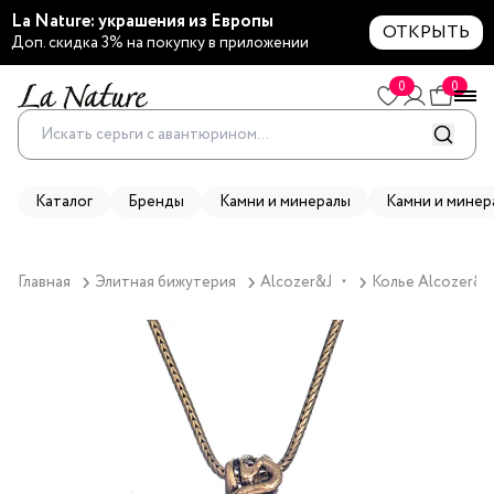
La Nature: украшения из Европы
ОТКРЫТЬ
Доп. скидка 3% на покупку в приложении
0
0
Каталог
Бренды
Камни и минералы
Камни и минер
Главная
Элитная бижутерия
Alcozer&J
Колье Alcozer&J
▼