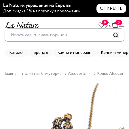
La Nature: украшения из Европы
ОТКРЫТЬ
Доп. скидка 3% на покупку в приложении
0
0
Каталог
Бренды
Камни и минералы
Камни и минер
Главная
Элитная бижутерия
Alcozer&J
Колье Alcozer&J
▼