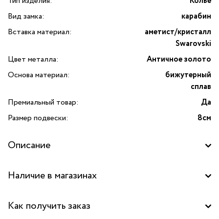
Тип изделия:
Колье
Вид замка:
карабин
Вставка материал:
аметист/кристалл
Swarovski
Цвет металла:
Античное золото
Основа материал:
бижутерный
сплав
Премиальный товар:
Да
Размер подвески:
8см
Описание
Колье с аметистом и кристаллами Swarovski
Наличие в магазинах
от Alcozer&J — это воплощение утончённого
итальянского стиля и премиального качества. Основой
Бутик "La Nature" в ТЦ "Метрополис", Москва
колье служит прочный бижутерный сплав с покрытием
Как получить заказ
под античное золото, который придаёт изделию