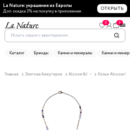
La Nature: украшения из Европы
ОТКРЫТЬ
Доп. скидка 3% на покупку в приложении
0
0
Каталог
Бренды
Камни и минералы
Камни и минер
Главная
Элитная бижутерия
Alcozer&J
Колье Alcozer&J
▼