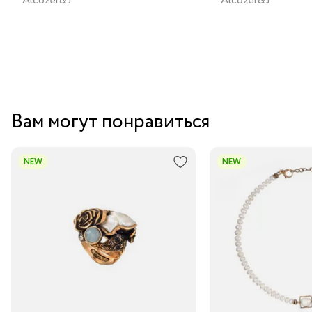
Alcozer&J
Alcozer&J
Вам могут понравиться
NEW
NEW