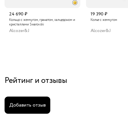
24 690 ₽
19 390 ₽
Кольцо с жемчугом, гранатом, халцедоном и
Колье с жемчугом
кристаллами Swarovski
Alcozer&J
Alcozer&J
Рейтинг и отзывы
Добавить отзыв