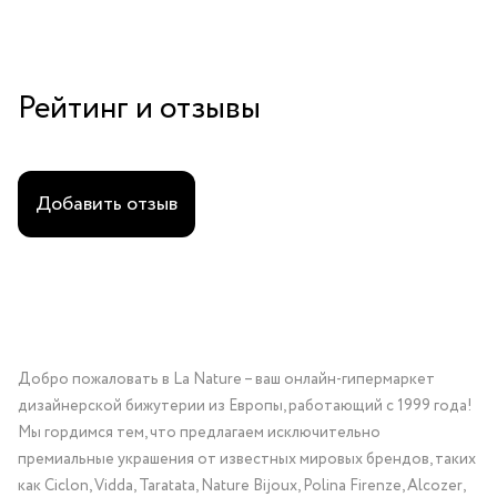
Рейтинг и отзывы
Добавить отзыв
Добро пожаловать в La Nature – ваш онлайн-гипермаркет
дизайнерской бижутерии из Европы, работающий с 1999 года!
Мы гордимся тем, что предлагаем исключительно
премиальные украшения от известных мировых брендов, таких
как Ciclon, Vidda, Taratata, Nature Bijoux, Polina Firenze, Alcozer,