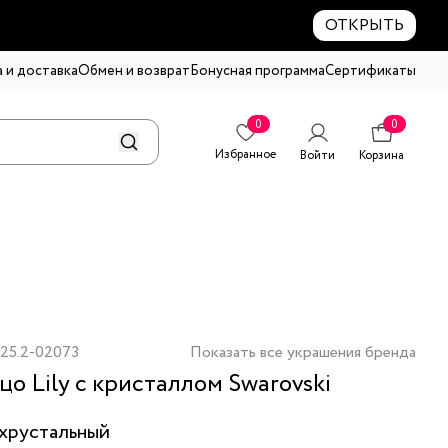
ОТКРЫТЬ
 и доставка
Обмен и возврат
Бонусная программа
Сертификаты
0
0
Избранное
Войти
Корзина
25.2-02073
Показать все украшения бренда
цо Lily с кристаллом Swarovski
хрустальный