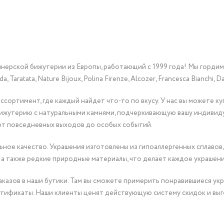
йнерской бижутерии из Европы, работающий с 1999 года! Мы горди
Taratata, Nature Bijoux, Polina Firenze, Alcozer, Francesca Bianchi, Da
сортимент, где каждый найдет что-то по вкусу. У нас вы можете к
бижутерию с натуральными камнями, подчеркивающую вашу индивид
от повседневных выходов до особых событий.
ное качество. Украшения изготовлены из гипоаллергенных сплавов,
 а также редкие природные материалы, что делает каждое украшен
казов в наши бутики. Там вы сможете примерить понравившиеся укр
тификаты. Наши клиенты ценят действующую систему скидок и выг