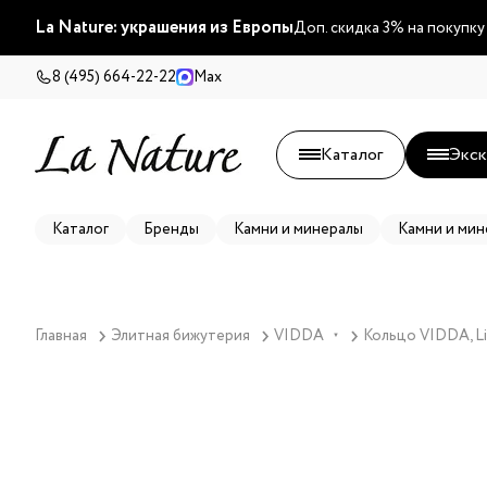
La Nature: украшения из Европы
Доп. скидка 3% на покупку
8 (495) 664-22-22
Max
Каталог
Экск
Каталог
Бренды
Камни и минералы
Камни и мин
Главная
Элитная бижутерия
VIDDA
Кольцо VIDDA, Li
▼