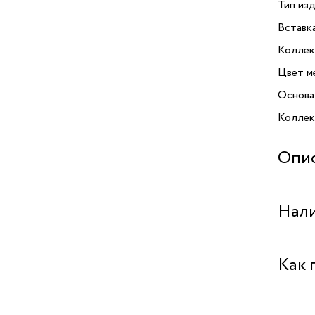
Тип изд
Вставк
Коллек
Цвет м
Основа
Коллекц
Опи
Кольцо 
Нали
VIDDA.
сплава
особый
Бутик "
Как 
являет
своим 
Бутик "
то ежед