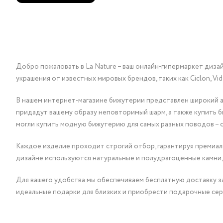
Добро пожаловать в La Nature – ваш онлайн-гипермаркет диза
украшения от известных мировых брендов, таких как Ciclon, Vidda, 
В нашем интернет-магазине бижутерии представлен широкий ас
придадут вашему образу неповторимый шарм, а также купить 
могли купить модную бижутерию для самых разных поводов – 
Каждое изделие проходит строгий отбор, гарантируя премиаль
дизайне используются натуральные и полудрагоценные камни,
Для вашего удобства мы обеспечиваем бесплатную доставку за
идеальные подарки для близких и приобрести подарочные сер