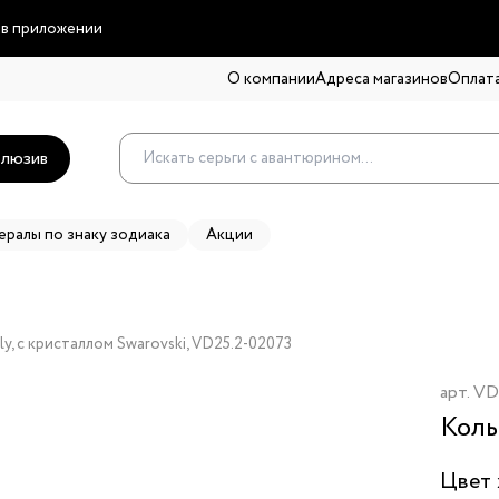
 в приложении
О компании
Адреса магазинов
Оплата
люзив
ералы по знаку зодиака
Акции
ly, с кристаллом Swarovski, VD25.2-02073
арт.
VD
Коль
Цвет