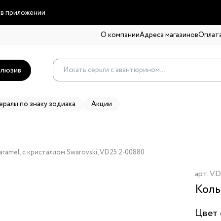
 в приложении
О компании
Адреса магазинов
Оплата
люзив
ералы по знаку зодиака
Акции
ramel, с кристаллом Swarovski, VD25.2-00880
арт.
VD
Коль
Цвет