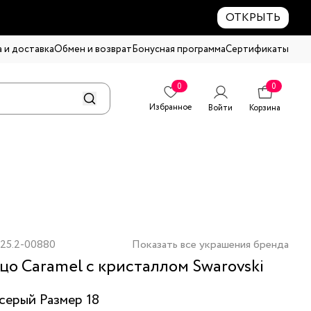
ОТКРЫТЬ
 и доставка
Обмен и возврат
Бонусная программа
Сертификаты
0
0
Избранное
Войти
Корзина
25.2-00880
Показать все украшения бренда
цо Caramel с кристаллом Swarovski
серый
Размер 18