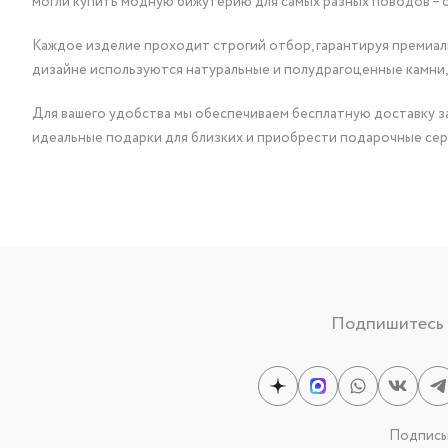
могли купить модную бижутерию для самых разных поводов – 
Каждое изделие проходит строгий отбор, гарантируя премиаль
дизайне используются натуральные и полудрагоценные камни,
Для вашего удобства мы обеспечиваем бесплатную доставку за
идеальные подарки для близких и приобрести подарочные сер
Подпишитесь н
Подписыв