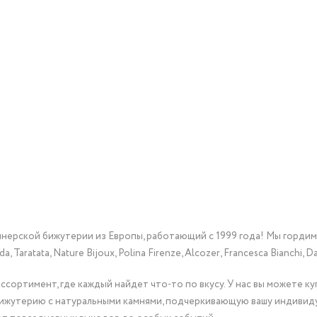
йнерской бижутерии из Европы, работающий с 1999 года! Мы горди
Taratata, Nature Bijoux, Polina Firenze, Alcozer, Francesca Bianchi, Da
сортимент, где каждый найдет что-то по вкусу. У нас вы можете к
бижутерию с натуральными камнями, подчеркивающую вашу индивид