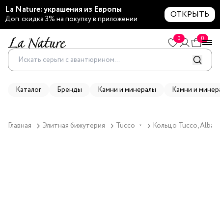
La Nature: украшения из Европы
ОТКРЫТЬ
Доп. скидка 3% на покупку в приложении
0
0
Каталог
Бренды
Камни и минералы
Камни и минер
Главная
Элитная бижутерия
Tucco
Кольцо Tucco, Alba,
▼