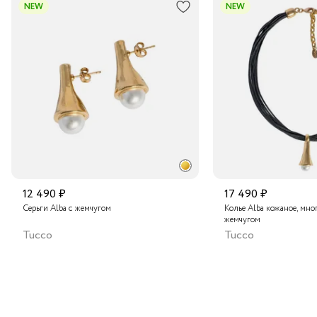
В пункт выдачи заказов Boxberry
NEW
NEW
регулировать размер, обеспечивая идеальную посадку
на любом пальце.
Транспортной компанией по России
Подробнее о сроках доставки
12 490 ₽
17 490 ₽
Серьги Alba с жемчугом
Колье Alba кожаное, мно
жемчугом
Tucco
Tucco