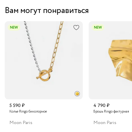
Забрать бесплатно в бутике
Вам могут понравиться
Курьером за 1-2 дня
В пункт выдачи заказов Boxberry
NEW
NEW
Транспортной компанией по России
Подробнее о сроках доставки
5 590 ₽
4 790 ₽
Колье Ringo биколорное
Брошь Ringo фактурная
Moon Paris
Moon Paris