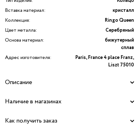
Тип изделия:
Кольцо
Вставка материал:
кристалл
Коллекция:
Ringo Queen
Цвет металла:
Серебряный
Основа материал:
бижутерный
сплав
Адрес изготовителя:
Paris, France 4 place Franz,
Liszt 75010
Описание
Кольцо Ringo Queen разъемное из серебристого
Наличие в магазинах
бижутерного сплава. Имеет фактурную поверхность,
вставка из квадратного зеленого кристалла особой
Центральный склад
огранки помещена в ажурную оправу. Лаконичное
Как получить заказ
классическое украшение.