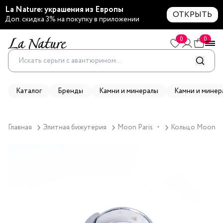
La Nature: украшения из Европы
ОТКРЫТЬ
Доп. скидка 3% на покупку в приложении
0
0
Каталог
Бренды
Камни и минералы
Камни и минер
Главная
Элитная бижутерия
Moon Paris
Кольцо Moon Par
▼