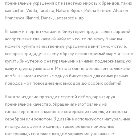
премиальные украшения от известных мировых брендов, таких
как Ciclon, Vidda, Taratata, Nature Bijoux, Polina Firenze, Alcozer,
Francesca Bianchi, Dansk, Lanzerotti и др.
В нашем интернет-магазине бижутерии представлен широкий
ассортимент, где каждый найдет что-то по вкусу. У нас вы
можете купить качественные украшения в винтажном стиле,
которые придадут вашему образу неповторимый шарм, а также
купить бижутерию с натуральными камнями, подчеркивающую
вашу индивидуальность. Мы постоянно обновляем коллекции,
чтобы вы могли купить модную бижутерию для самых разных
поводов – от повседневных выходов до особых событий.
Каждое изделие проходит строгий отбор, гарантируя
премиальное качество. Украшения изготовлены из
гипоаллергенных сплавов, не содержащих никель, и покрыты
серебром или золотом. В дизайне используются натуральные
и полудрагоценные камни, а также редкие природные
материалы, что делает каждое украшение уникальным