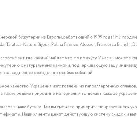
йнерской бижутерии из Европы, работающий с 1999 года! Мы горди
Taratata, Nature Bijoux, Polina Firenze, Alcozer, Francesca Bianchi, Da
сортимент, где каждый найдет что-то по вкусу. У нас вы можете к
бижутерию с натуральными камнями, подчеркивающую вашу индивид
от повседневных выходов до особых событий.
ное качество. Украшения изготовлены из гипоаллергенных сплавов,
 а также редкие природные материалы, что делает каждое украшен
казов в наши бутики. Там вы сможете примерить понравившиеся укр
тификаты. Наши клиенты ценят действующую систему скидок и выг