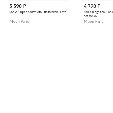
5 590 ₽
4 790 ₽
Колье Ringo с золотистой подвеской "Love"
Колье Ringo двойное, 
подвеской
Moon Paris
Moon Paris