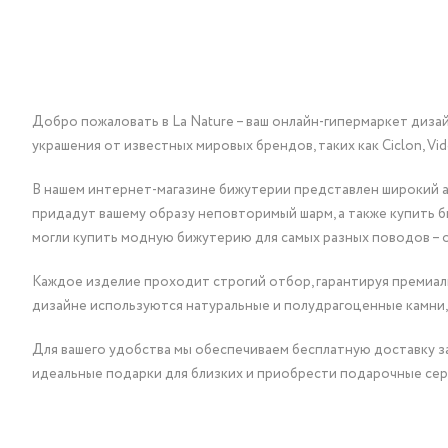
Добро пожаловать в La Nature – ваш онлайн-гипермаркет диза
украшения от известных мировых брендов, таких как Ciclon, Vidda, 
В нашем интернет-магазине бижутерии представлен широкий ас
придадут вашему образу неповторимый шарм, а также купить 
могли купить модную бижутерию для самых разных поводов – 
Каждое изделие проходит строгий отбор, гарантируя премиаль
дизайне используются натуральные и полудрагоценные камни,
Для вашего удобства мы обеспечиваем бесплатную доставку за
идеальные подарки для близких и приобрести подарочные сер