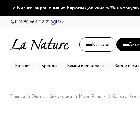
La Nature: украшения из Европы
Доп. скидка 3% на покупку
8 (495) 664-22-22
Max
Каталог
Экск
Каталог
Бренды
Камни и минералы
Камни и мин
Главная
Элитная бижутерия
Moon Paris
Кольцо Moon P
▼