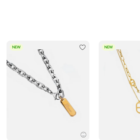
ортной компанией по России
нее о сроках доставки
NEW
NEW