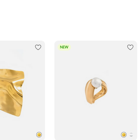
Трансп
Подроб
NEW