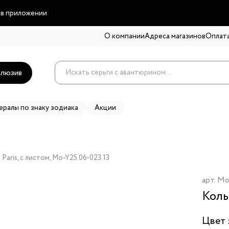
 в приложении
О компании
Адреса магазинов
Оплата
люзив
ералы по знаку зодиака
Акции
aris, с листом, Mo-Y25.06-023.13
арт.
Mo
Коль
Цвет