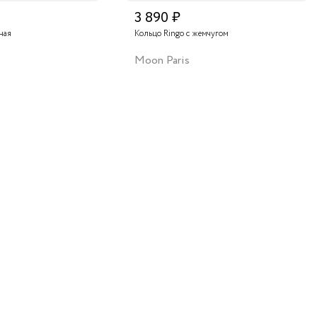
3 890 ₽
ная
Кольцо Ringo с жемчугом
Moon Paris