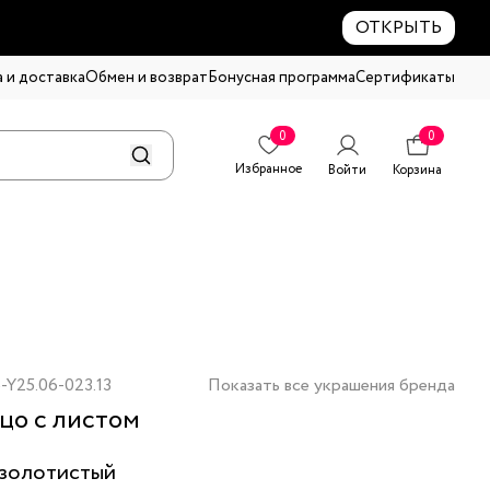
ОТКРЫТЬ
 и доставка
Обмен и возврат
Бонусная программа
Сертификаты
0
0
Избранное
Войти
Корзина
-Y25.06-023.13
Показать все украшения бренда
цо с листом
золотистый