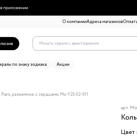
 в приложении
О компании
Адреса магазинов
Оплата
люзив
ералы по знаку зодиака
Акции
Paris, разъемное, с сердцами, Mo-Y25.02-011
арт.
Mo
Коль
Цвет