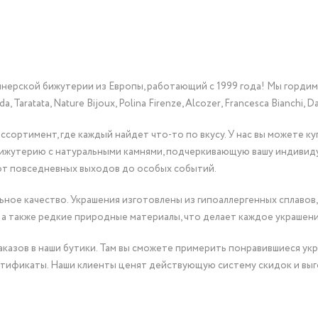
йнерской бижутерии из Европы, работающий с 1999 года! Мы горди
Taratata, Nature Bijoux, Polina Firenze, Alcozer, Francesca Bianchi, Da
сортимент, где каждый найдет что-то по вкусу. У нас вы можете к
бижутерию с натуральными камнями, подчеркивающую вашу индивид
от повседневных выходов до особых событий.
ное качество. Украшения изготовлены из гипоаллергенных сплавов,
 а также редкие природные материалы, что делает каждое украшен
казов в наши бутики. Там вы сможете примерить понравившиеся укр
тификаты. Наши клиенты ценят действующую систему скидок и выг