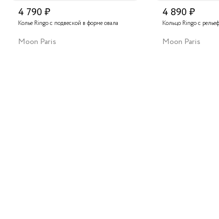
4 790 ₽
4 890 ₽
Колье Ringo с подвеской в форме овала
Кольцо Ringo с релье
Moon Paris
Moon Paris