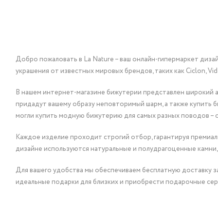
Добро пожаловать в La Nature – ваш онлайн-гипермаркет диза
украшения от известных мировых брендов, таких как Ciclon, Vidda, 
В нашем интернет-магазине бижутерии представлен широкий ас
придадут вашему образу неповторимый шарм, а также купить 
могли купить модную бижутерию для самых разных поводов – 
Каждое изделие проходит строгий отбор, гарантируя премиаль
дизайне используются натуральные и полудрагоценные камни,
Для вашего удобства мы обеспечиваем бесплатную доставку за
идеальные подарки для близких и приобрести подарочные сер