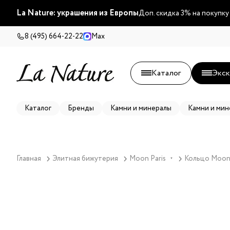
La Nature: украшения из Европы
Доп. скидка 3% на покупку
8 (495) 664-22-22
Max
Каталог
Экск
Каталог
Бренды
Камни и минералы
Камни и мин
Главная
Элитная бижутерия
Moon Paris
Кольцо Moon 
▼