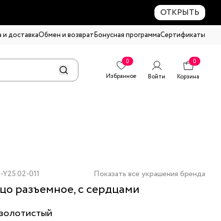
ОТКРЫТЬ
 и доставка
Обмен и возврат
Бонусная программа
Сертификаты
0
0
Избранное
Войти
Корзина
-Y25.02-011
Показать все украшения бренда
цо разъемное, с сердцами
золотистый