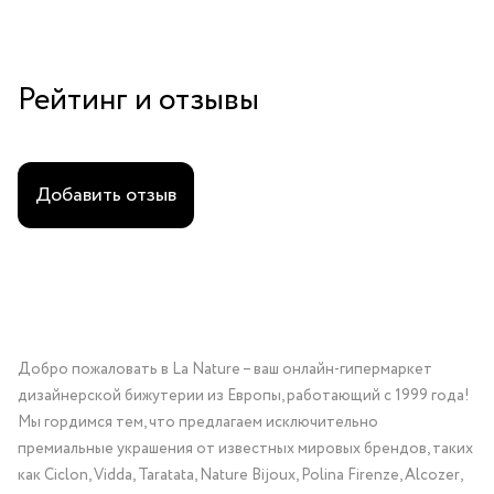
Рейтинг и отзывы
Добавить отзыв
Добро пожаловать в La Nature – ваш онлайн-гипермаркет
дизайнерской бижутерии из Европы, работающий с 1999 года!
Мы гордимся тем, что предлагаем исключительно
премиальные украшения от известных мировых брендов, таких
как Ciclon, Vidda, Taratata, Nature Bijoux, Polina Firenze, Alcozer,