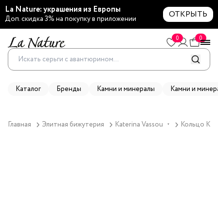
La Nature: украшения из Европы
ОТКРЫТЬ
Доп. скидка 3% на покупку в приложении
0
0
Каталог
Бренды
Камни и минералы
Камни и минер
Главная
Элитная бижутерия
Katerina Vassou
Кольцо Kate
▼