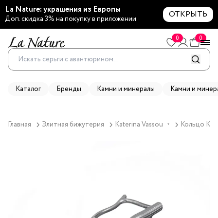
La Nature: украшения из Европы
ОТКРЫТЬ
Доп. скидка 3% на покупку в приложении
0
0
Каталог
Бренды
Камни и минералы
Камни и минер
Главная
Элитная бижутерия
Katerina Vassou
Кольцо Kate
▼