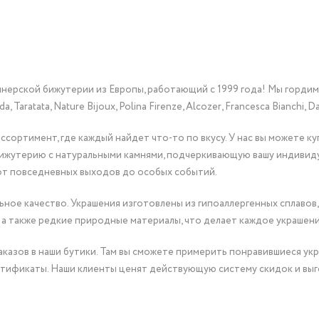
йнерской бижутерии из Европы, работающий с 1999 года! Мы горди
Taratata, Nature Bijoux, Polina Firenze, Alcozer, Francesca Bianchi, Da
сортимент, где каждый найдет что-то по вкусу. У нас вы можете к
бижутерию с натуральными камнями, подчеркивающую вашу индивид
от повседневных выходов до особых событий.
ное качество. Украшения изготовлены из гипоаллергенных сплавов,
 а также редкие природные материалы, что делает каждое украшен
казов в наши бутики. Там вы сможете примерить понравившиеся укр
тификаты. Наши клиенты ценят действующую систему скидок и выг