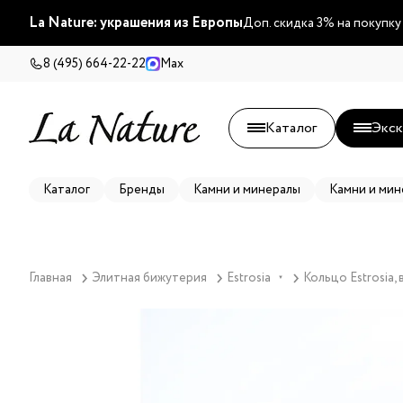
La Nature: украшения из Европы
Доп. скидка 3% на покупку
8 (495) 664-22-22
Max
Каталог
Экск
Каталог
Бренды
Камни и минералы
Камни и мин
Главная
Элитная бижутерия
Estrosia
Кольцо Estrosia
▼