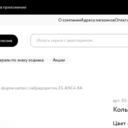
 в приложении
О компании
Адреса магазинов
Оплата
люзив
ералы по знаку зодиака
Акции
, в форме капли с лабрадоритом, ES-ANC4-8A
арт.
ES
Коль
Цвет