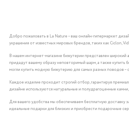
Добро пожаловать в La Nature – ваш онлайн-гипермаркет диза
украшения от известных мировых брендов, таких как Ciclon, Vidda, 
В нашем интернет-магазине бижутерии представлен широкий ас
придадут вашему образу неповторимый шарм, а также купить 
могли купить модную бижутерию для самых разных поводов – 
Каждое изделие проходит строгий отбор, гарантируя премиаль
дизайне используются натуральные и полудрагоценные камни,
Для вашего удобства мы обеспечиваем бесплатную доставку за
идеальные подарки для близких и приобрести подарочные сер