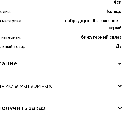
4см
елия:
Кольцо
а материал:
лабрадорит Вставка цвет:
серый
 материал:
бижутерный сплав
льный товар:
Да
сание
чие в магазинах
льный склад
получить заказ
ь бесплатно в бутике