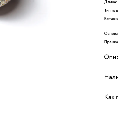
Длина:
Тип изд
Вставк
Основа
Премиа
Опи
Нали
Центра
Как 
Забрат