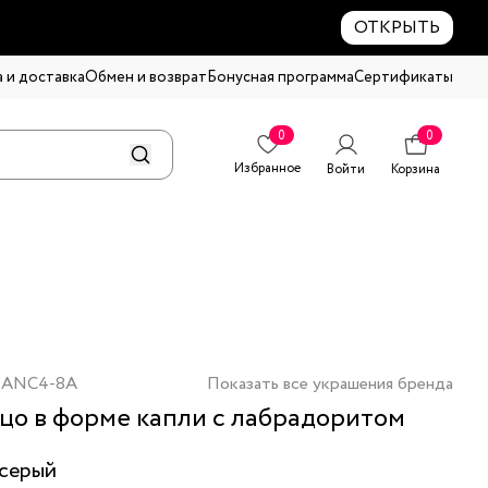
ОТКРЫТЬ
 и доставка
Обмен и возврат
Бонусная программа
Сертификаты
0
0
Избранное
Войти
Корзина
-ANC4-8A
Показать все украшения бренда
цо в форме капли с лабрадоритом
серый