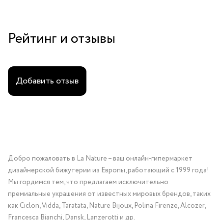
Рейтинг и отзывы
Добавить отзыв
Добро пожаловать в La Nature – ваш онлайн-гипермаркет
дизайнерской бижутерии из Европы, работающий с 1999 года!
Мы гордимся тем, что предлагаем исключительно
премиальные украшения от известных мировых брендов, таких
как Ciclon, Vidda, Taratata, Nature Bijoux, Polina Firenze, Alcozer,
Francesca Bianchi, Dansk, Lanzerotti и др.