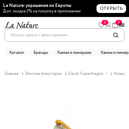
La Nature: украшения из Европы
ОТКРЫТЬ
Доп. скидка 3% на покупку в приложении
0
0
Каталог
Бренды
Камни и минералы
Камни и минер
Главная
Элитная бижутерия
Dansk Copenhagen
Кольцо 
▼