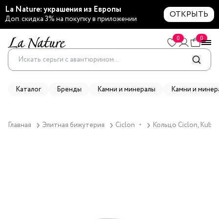
La Nature: украшения из Европы
ОТКРЫТЬ
Доп. скидка 3% на покупку в приложении
0
0
Каталог
Бренды
Камни и минералы
Камни и минер
Главная
Элитная бижутерия
Ciclon
Кольцо Ciclon, Kubik
▼