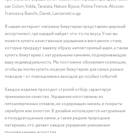
как Ciclon, Vidda, Taratata, Nature Bijoux, Polina Firenze, Alcozer,
Francesca Bianchi, Dansk, Lanzerotti и др.
В нашем интернет-магазине бижутерии представлен широкий
ассортимент, где каждый найдет что-то по вкусу. У нас вы
можете купить качественные украшения в винтажном стиле,
которые придадут вашему образу неповторимый шарм, а также
купить бижутерию с натуральными камнями, подчеркивающую
вашу индивидуальность. Мы постоянно обновляем коллекции,
чтобы вы могли купить модную бижутерию для самых разных
поводов – от повседневных выходов до особых событий.
Каждое изделие проходит строгий отбор, гарантируя
премиальное качество. Украшения изготовлены из
гипоаллергенных сплавов, не содержащих никель, и покрыты
серебром или золотом. В дизайне используются натуральные
и полудрагоценные камни, а также редкие природные
материалы, что делает каждое украшение уникальным
произведением искусства.