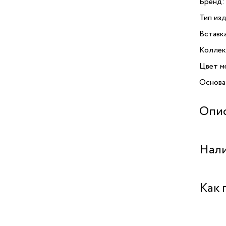
Бренд:
Тип изд
Вставк
Коллек
Цвет м
Основа
Опи
Презен
Нали
Orlik о
дополн
оригин
Аутлет 
Как 
перели
Ciclon
настоя
Забрат
в себе