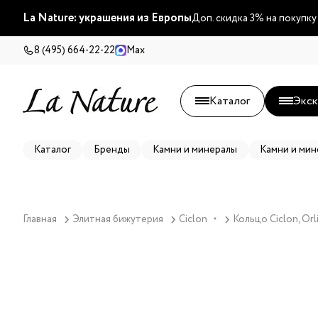
La Nature: украшения из Европы
Доп. скидка 3% на покупку
8 (495) 664-22-22
Max
Каталог
Экск
Каталог
Бренды
Камни и минералы
Камни и мин
Главная
Элитная бижутерия
Ciclon
Кольцо Ciclon, Or
▼