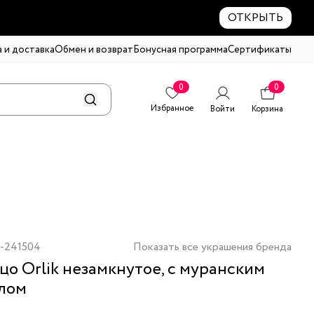
ОТКРЫТЬ
 и доставка
Обмен и возврат
Бонусная программа
Сертификаты
0
0
Избранное
Войти
Корзина
-241504
Показать все украшения бренда
цо Orlik незамкнутое, с муранским
лом