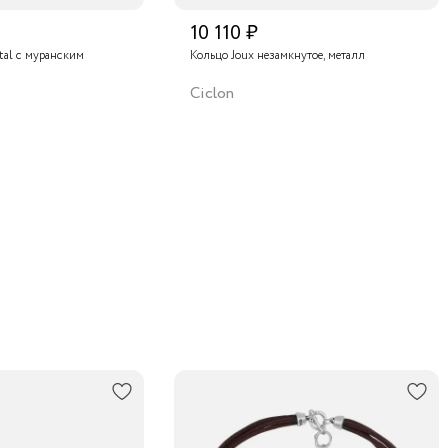
10 110 ₽
stal с муранским
Кольцо Joux незамкнутое, металл
Ciclon