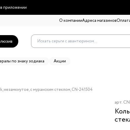
 в приложении
О компании
Адреса магазинов
Оплата
люзив
ералы по знаку зодиака
Акции
lik, незамкнутое, с муранским стеклом, CN-241504
арт.
CN
Коль
стек