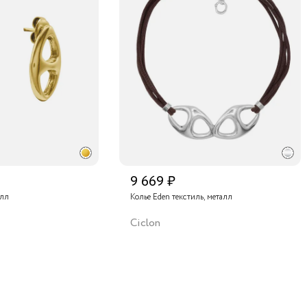
9 669 ₽
алл
Колье Eden текстиль, металл
Ciclon