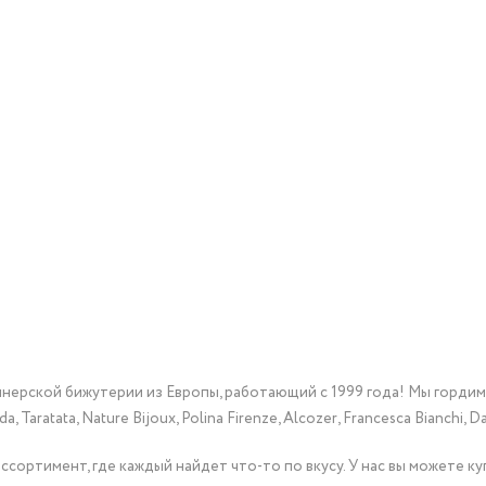
йнерской бижутерии из Европы, работающий с 1999 года! Мы горди
Taratata, Nature Bijoux, Polina Firenze, Alcozer, Francesca Bianchi, Da
сортимент, где каждый найдет что-то по вкусу. У нас вы можете к