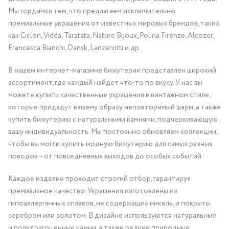
Мы гордимся тем, что предлагаем исключительно
премиальные украшения от известных мировых брендов, таких
как Ciclon, Vidda, Taratata, Nature Bijoux, Polina Firenze, Alcozer,
Francesca Bianchi, Dansk, Lanzerotti и др.
В нашем интернет-магазине бижутерии представлен широкий
ассортимент, где каждый найдет что-то по вкусу. У нас вы
можете купить качественные украшения в винтажном стиле,
которые придадут вашему образу неповторимый шарм, а также
купить бижутерию с натуральными камнями, подчеркивающую
вашу индивидуальность. Мы постоянно обновляем коллекции,
чтобы вы могли купить модную бижутерию для самых разных
поводов – от повседневных выходов до особых событий.
Каждое изделие проходит строгий отбор, гарантируя
премиальное качество. Украшения изготовлены из
гипоаллергенных сплавов, не содержащих никель, и покрыты
серебром или золотом. В дизайне используются натуральные
и полудрагоценные камни, а также редкие природные