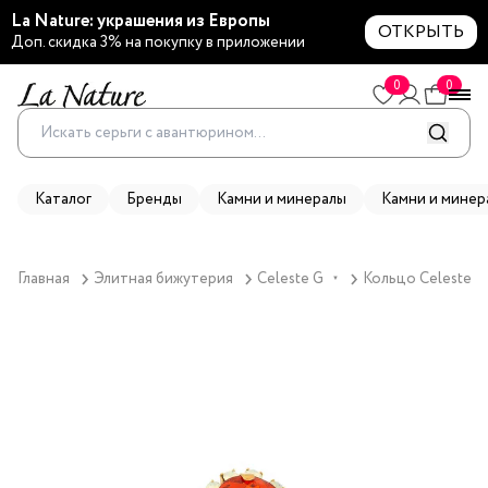
La Nature: украшения из Европы
ОТКРЫТЬ
Доп. скидка 3% на покупку в приложении
0
0
Каталог
Бренды
Камни и минералы
Камни и минер
Главная
Элитная бижутерия
Celeste G
Кольцо Celeste G
▼