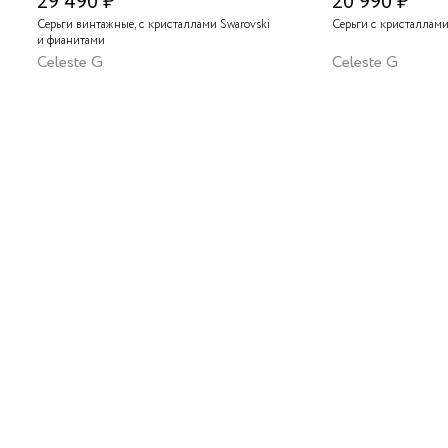
29 490 ₽
20 990 ₽
Серьги винтажные, с кристаллами Swarovski
Серьги с кристаллами
и фианитами
Celeste G
Celeste G