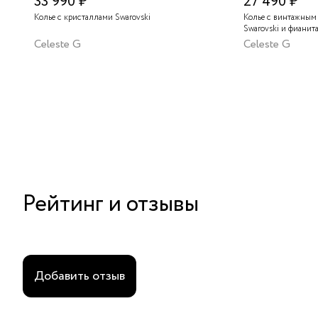
33 990 ₽
27 490 ₽
Колье с кристаллами Swarovski
Колье с винтажным
Swarovski и фианит
Celeste G
Celeste G
Рейтинг и отзывы
Добавить отзыв