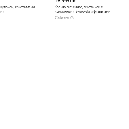
19 990 ₽
 кулоном, кристаллами
Кольцо разъемное, винтажное, с
ами
кристаллами Swarovski и фианитами
Celeste G