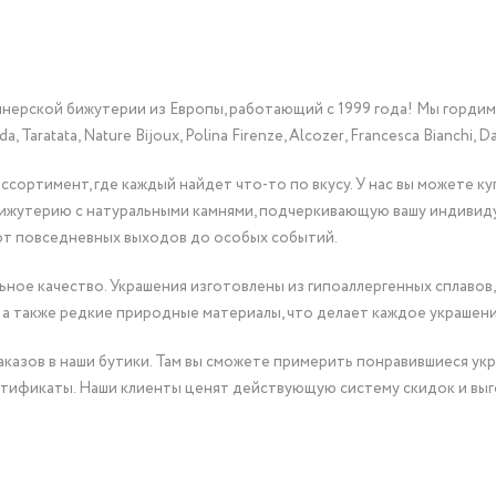
йнерской бижутерии из Европы, работающий с 1999 года! Мы горди
Taratata, Nature Bijoux, Polina Firenze, Alcozer, Francesca Bianchi, Da
сортимент, где каждый найдет что-то по вкусу. У нас вы можете к
бижутерию с натуральными камнями, подчеркивающую вашу индивид
от повседневных выходов до особых событий.
ное качество. Украшения изготовлены из гипоаллергенных сплавов,
 а также редкие природные материалы, что делает каждое украшен
казов в наши бутики. Там вы сможете примерить понравившиеся укр
тификаты. Наши клиенты ценят действующую систему скидок и выг