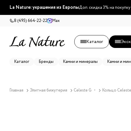
La Nature: украшения из Европы
Доп. скидка 3% на покупку
8 (495) 664-22-22
Max
Каталог
Экск
Каталог
Бренды
Камни и минералы
Камни и мин
Главная
Элитная бижутерия
Celeste G
Кольцо Celeste
▼