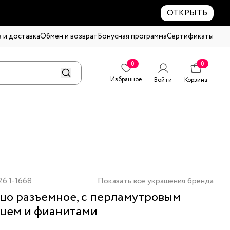
ОТКРЫТЬ
 и доставка
Обмен и возврат
Бонусная программа
Сертификаты
0
0
Избранное
Войти
Корзина
6.1-1668
Показать все украшения бренда
цо разъемное, с перламутровым
цем и фианитами