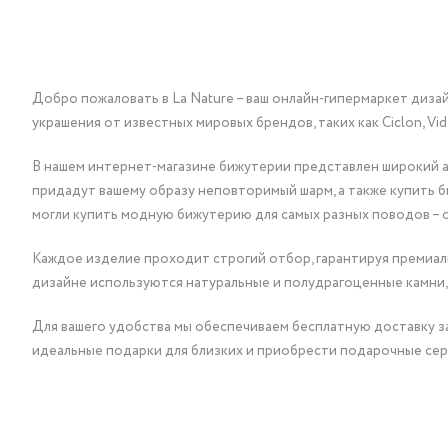
Добро пожаловать в La Nature – ваш онлайн-гипермаркет диза
украшения от известных мировых брендов, таких как Ciclon, Vidda, 
В нашем интернет-магазине бижутерии представлен широкий ас
придадут вашему образу неповторимый шарм, а также купить 
могли купить модную бижутерию для самых разных поводов – 
Каждое изделие проходит строгий отбор, гарантируя премиаль
дизайне используются натуральные и полудрагоценные камни,
Для вашего удобства мы обеспечиваем бесплатную доставку за
идеальные подарки для близких и приобрести подарочные сер