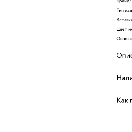
Бренд:
Тип изд
Вставк
Цвет м
Основа
Опи
Кольцо
Нали
от брен
станет 
из биж
Бутик 
Как 
подчёр
сердца
особый
Забрат
позволя
обеспе