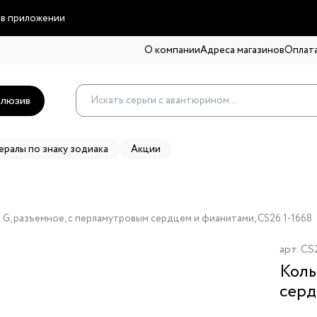
 в приложении
О компании
Адреса магазинов
Оплата
люзив
ералы по знаку зодиака
Акции
 G, разъемное, с перламутровым сердцем и фианитами, CS26.1-1668
арт.
CS2
Коль
серд