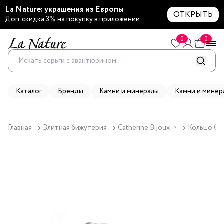
La Nature: украшения из Европы
ОТКРЫТЬ
Доп. скидка 3% на покупку в приложении
0
0
Каталог
Бренды
Камни и минералы
Камни и минер
Главная
Элитная бижутерия
Catherine Bijoux
Кольцо Cat
▼