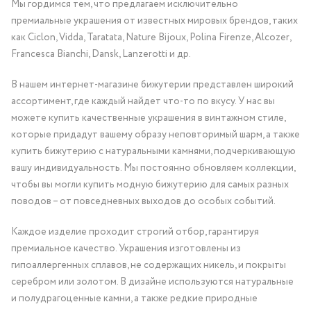
Мы гордимся тем, что предлагаем исключительно
премиальные украшения от известных мировых брендов, таких
как Ciclon, Vidda, Taratata, Nature Bijoux, Polina Firenze, Alcozer,
Francesca Bianchi, Dansk, Lanzerotti и др.
В нашем интернет-магазине бижутерии представлен широкий
ассортимент, где каждый найдет что-то по вкусу. У нас вы
можете купить качественные украшения в винтажном стиле,
которые придадут вашему образу неповторимый шарм, а также
купить бижутерию с натуральными камнями, подчеркивающую
вашу индивидуальность. Мы постоянно обновляем коллекции,
чтобы вы могли купить модную бижутерию для самых разных
поводов – от повседневных выходов до особых событий.
Каждое изделие проходит строгий отбор, гарантируя
премиальное качество. Украшения изготовлены из
гипоаллергенных сплавов, не содержащих никель, и покрыты
серебром или золотом. В дизайне используются натуральные
и полудрагоценные камни, а также редкие природные