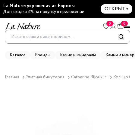
La Nature: украшения из Европы
ОТКРЫТЬ
Доп. скидка 3% на покупку в приложении
0
0
Каталог
Бренды
Камни и минералы
Камни и минер
Главная
Элитная бижутерия
Catherine Bijoux
Кольцо Cat
▼