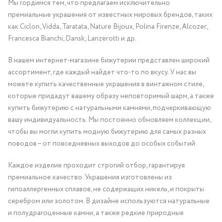
Мы гордимся тем, что предлагаем исключительно
премиальные украшения от известных мировых брендов, таких
как Ciclon, Vidda, Taratata, Nature Bijoux, Polina Firenze, Alcozer,
Francesca Bianchi, Dansk, Lanzerotti и др.
В нашем интернет-магазине бижутерии представлен широкий
ассортимент, где каждый найдет что-то по вкусу. У нас вы
можете купить качественные украшения в винтажном стиле,
которые придадут вашему образу неповторимый шарм, а также
купить бижутерию с натуральными камнями, подчеркивающую
вашу индивидуальность. Мы постоянно обновляем коллекции,
чтобы вы могли купить модную бижутерию для самых разных
поводов – от повседневных выходов до особых событий.
Каждое изделие проходит строгий отбор, гарантируя
премиальное качество. Украшения изготовлены из
гипоаллергенных сплавов, не содержащих никель, и покрыты
серебром или золотом. В дизайне используются натуральные
и полудрагоценные камни, а также редкие природные