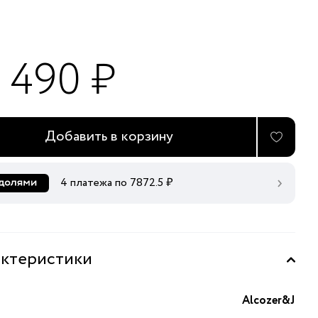
1 490 ₽
Добавить в корзину
4 платежа по
7872.5
₽
ктеристики
Alcozer&J