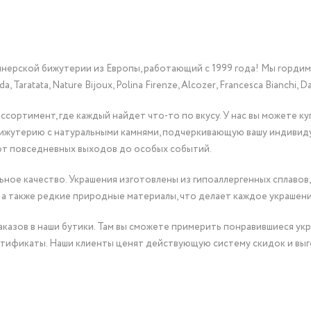
йнерской бижутерии из Европы, работающий с 1999 года! Мы горди
Taratata, Nature Bijoux, Polina Firenze, Alcozer, Francesca Bianchi, Da
сортимент, где каждый найдет что-то по вкусу. У нас вы можете к
бижутерию с натуральными камнями, подчеркивающую вашу индивид
от повседневных выходов до особых событий.
ное качество. Украшения изготовлены из гипоаллергенных сплавов,
 а также редкие природные материалы, что делает каждое украшен
казов в наши бутики. Там вы сможете примерить понравившиеся укр
тификаты. Наши клиенты ценят действующую систему скидок и выг