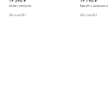
19 390 ₽
19 790 ₽
Колье с жемчугом
Браслет с цитрином 
Alcozer&J
Alcozer&J