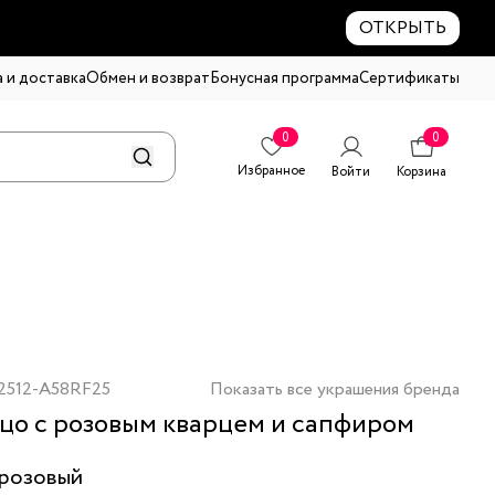
ОТКРЫТЬ
 и доставка
Обмен и возврат
Бонусная программа
Сертификаты
0
0
Избранное
Войти
Корзина
2512-A58RF25
Показать все украшения бренда
цо с розовым кварцем и сапфиром
розовый