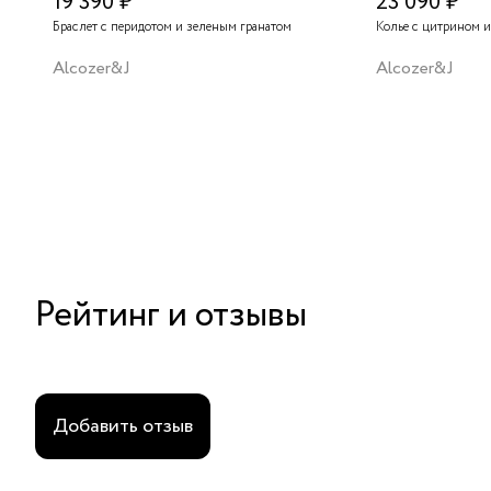
19 390 ₽
23 090 ₽
Браслет с перидотом и зеленым гранатом
Колье с цитрином и
Alcozer&J
Alcozer&J
Рейтинг и отзывы
Добавить отзыв