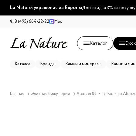
La Nature: украшения из Европы
Доп. скидка 3% на покупку
8 (495) 664-22-22
Max
Каталог
Экск
Каталог
Бренды
Камни и минералы
Камни и мин
Главная
Элитная бижутерия
Alcozer&J
Кольцо Alcoze
▼