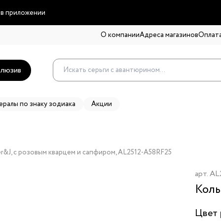
 в приложении
О компании
Адреса магазинов
Оплата
люзив
ералы по знаку зодиака
Акции
r&J, с розовым кварцем и сапфиром, AL2512-A58RF25
арт.
AL
Коль
Цвет