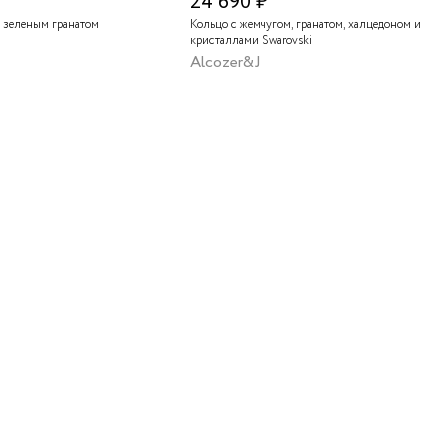
24 690 ₽
 зеленым гранатом
Кольцо с жемчугом, гранатом, халцедоном и
кристаллами Swarovski
Alcozer&J