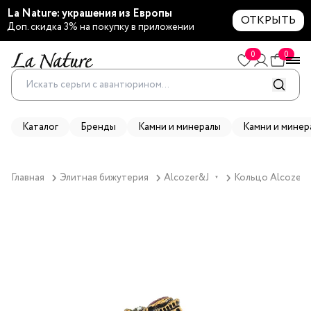
La Nature: украшения из Европы
ОТКРЫТЬ
Доп. скидка 3% на покупку в приложении
0
0
Каталог
Бренды
Камни и минералы
Камни и минер
Главная
Элитная бижутерия
Alcozer&J
Кольцо Alcozer&J
▼