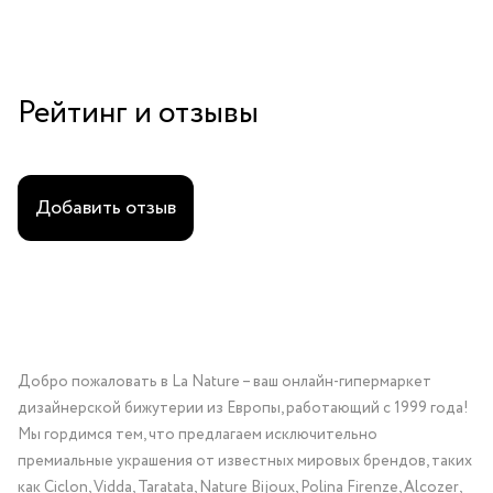
Рейтинг и отзывы
Добавить отзыв
Добро пожаловать в La Nature – ваш онлайн-гипермаркет
дизайнерской бижутерии из Европы, работающий с 1999 года!
Мы гордимся тем, что предлагаем исключительно
премиальные украшения от известных мировых брендов, таких
как Ciclon, Vidda, Taratata, Nature Bijoux, Polina Firenze, Alcozer,