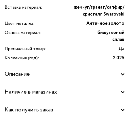
Вставка материал:
жемчуг/гранат/сапфир/
кристалл Swarovski
Цвет металла:
Античное золото
Основа материал:
бижутерный
сплав
Премиальный товар:
Да
Коллекция (год):
2 025
Описание
Наличие в магазинах
Бутик "La Nature" в ТЦ "Ереван-плаза", Москва
Как получить заказ
Забрать бесплатно в бутике