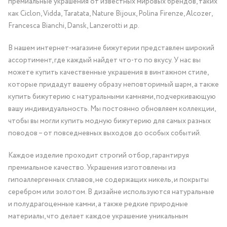
премиальные украшения от известных мировых брендов, таких
как Ciclon, Vidda, Taratata, Nature Bijoux, Polina Firenze, Alcozer,
Francesca Bianchi, Dansk, Lanzerotti и др.
В нашем интернет-магазине бижутерии представлен широкий
ассортимент, где каждый найдет что-то по вкусу. У нас вы
можете купить качественные украшения в винтажном стиле,
которые придадут вашему образу неповторимый шарм, а также
купить бижутерию с натуральными камнями, подчеркивающую
вашу индивидуальность. Мы постоянно обновляем коллекции,
чтобы вы могли купить модную бижутерию для самых разных
поводов – от повседневных выходов до особых событий.
Каждое изделие проходит строгий отбор, гарантируя
премиальное качество. Украшения изготовлены из
гипоаллергенных сплавов, не содержащих никель, и покрыты
серебром или золотом. В дизайне используются натуральные
и полудрагоценные камни, а также редкие природные
материалы, что делает каждое украшение уникальным