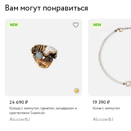
Вам могут понравиться
Курьером за 1-2 дня
В пункт выдачи заказов Boxberry
NEW
NEW
Транспортной компанией по России
Подробнее о сроках доставки
24 690 ₽
19 390 ₽
Кольцо с жемчугом, гранатом, халцедоном и
Колье с жемчугом
кристаллами Swarovski
Alcozer&J
Alcozer&J