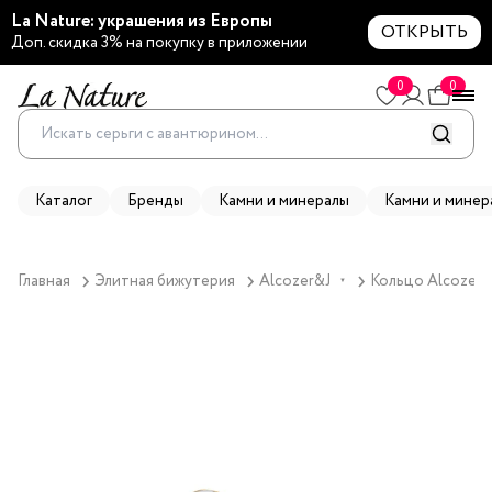
La Nature: украшения из Европы
ОТКРЫТЬ
Доп. скидка 3% на покупку в приложении
0
0
Каталог
Бренды
Камни и минералы
Камни и минер
Главная
Элитная бижутерия
Alcozer&J
Кольцо Alcozer&
▼