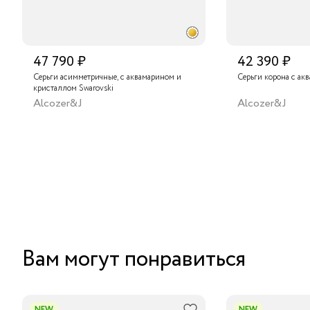
47 790 ₽
42 390 ₽
Серьги асимметричные, с аквамарином и
Серьги корона с ак
кристаллом Swarovski
Alcozer&J
Alcozer&J
Вам могут понравиться
NEW
NEW