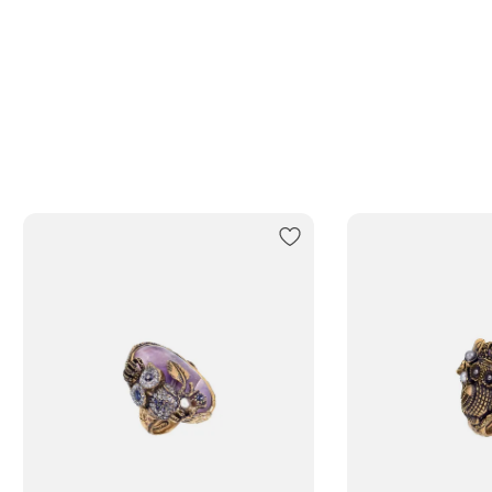
ь бесплатно в бутике
м за 1-2 дня
 выдачи заказов Boxberry
ортной компанией по России
нее о сроках доставки