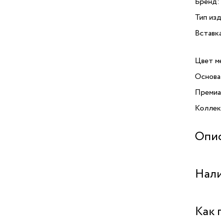
Бренд:
Тип изд
Вставк
Цвет м
Основа
Премиа
Коллекц
Опи
Нали
Бутик "
Как 