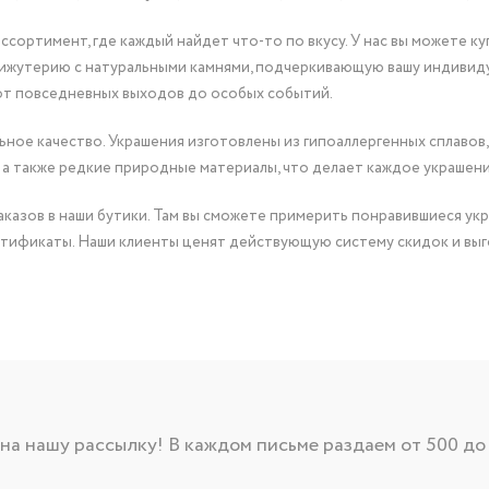
сортимент, где каждый найдет что-то по вкусу. У нас вы можете к
бижутерию с натуральными камнями, подчеркивающую вашу индивид
от повседневных выходов до особых событий.
ное качество. Украшения изготовлены из гипоаллергенных сплавов,
 а также редкие природные материалы, что делает каждое украшен
казов в наши бутики. Там вы сможете примерить понравившиеся укр
тификаты. Наши клиенты ценят действующую систему скидок и выг
а нашу рассылку! В каждом письме раздаем от 500 до