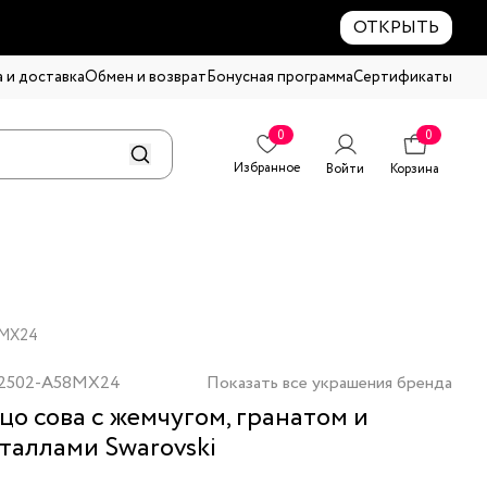
ОТКРЫТЬ
 и доставка
Обмен и возврат
Бонусная программа
Сертификаты
0
0
Избранное
Войти
Корзина
58MX24
2502-A58MX24
Показать все украшения бренда
цо сова с жемчугом, гранатом и
таллами Swarovski