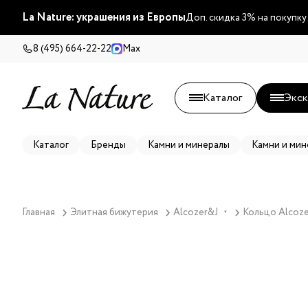
La Nature: украшения из Европы
Доп. скидка 3% на покупку
8 (495) 664-22-22
Max
Каталог
Экск
Каталог
Бренды
Камни и минералы
Камни и мин
Главная
Элитная бижутерия
Alcozer&J
Кольцо Alcoze
▼