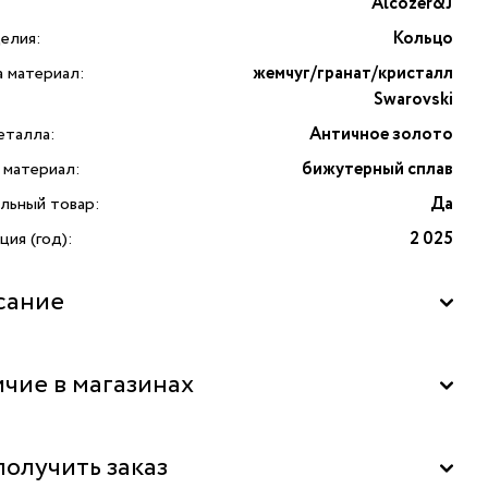
Alcozer&J
елия:
Кольцо
а материал:
жемчуг/гранат/кристалл
Swarovski
еталла:
Античное золото
 материал:
бижутерный сплав
льный товар:
Да
ия (год):
2 025
сание
чие в магазинах
La Nature" в ТЦ "Калужский", Москва
получить заказ