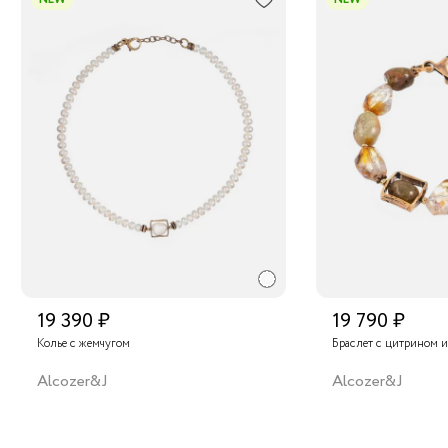
19 390 ₽
19 790 ₽
Колье с жемчугом
Браслет с цитрином 
Alcozer&J
Alcozer&J