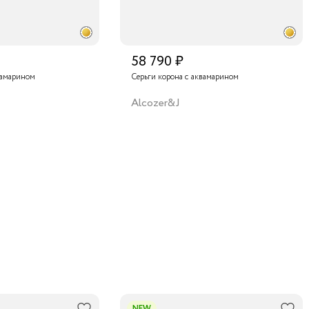
58 790 ₽
вамарином
Серьги корона с аквамарином
Alcozer&J
NEW