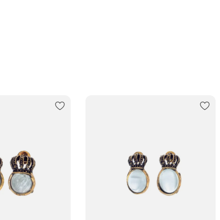
Забрат
Курьеро
В пункт
Трансп
Подроб