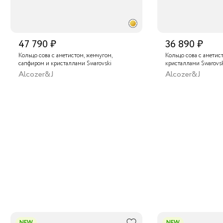
47 790 ₽
36 890 ₽
Кольцо сова с аметистом, жемчугом,
Кольцо сова с аметис
сапфиром и кристаллами Swarovski
кристаллами Swarovs
Alcozer&J
Alcozer&J
NEW
NEW