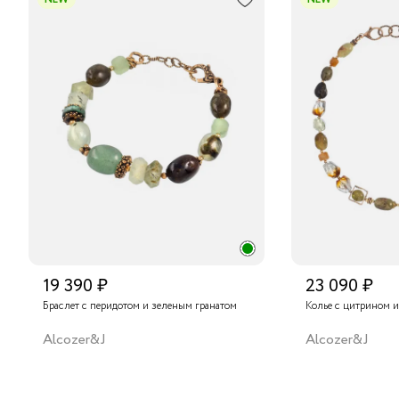
19 390 ₽
23 090 ₽
Браслет с перидотом и зеленым гранатом
Колье с цитрином и
Alcozer&J
Alcozer&J