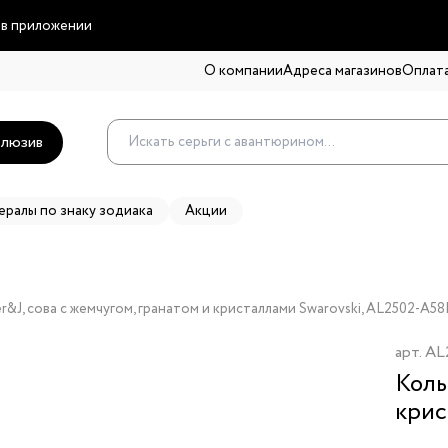
 в приложении
О компании
Адреса магазинов
Оплата
люзив
ералы по знаку зодиака
Акции
r&J, сова с жемчугом, гранатом и кристаллами Swarovski, AL2502-A
арт.
AL
Коль
крис