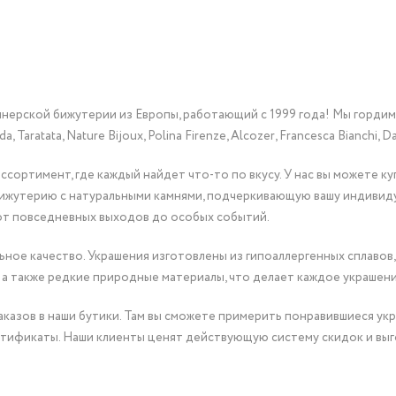
йнерской бижутерии из Европы, работающий с 1999 года! Мы горди
Taratata, Nature Bijoux, Polina Firenze, Alcozer, Francesca Bianchi, Da
сортимент, где каждый найдет что-то по вкусу. У нас вы можете к
бижутерию с натуральными камнями, подчеркивающую вашу индивид
от повседневных выходов до особых событий.
ное качество. Украшения изготовлены из гипоаллергенных сплавов,
 а также редкие природные материалы, что делает каждое украшен
казов в наши бутики. Там вы сможете примерить понравившиеся укр
тификаты. Наши клиенты ценят действующую систему скидок и выг