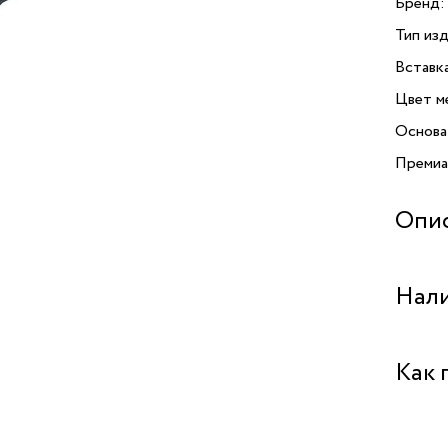
Бренд:
Тип изд
Вставк
Цвет м
Основа
Премиа
Опи
Нали
Бутик 
Как 
Забрат