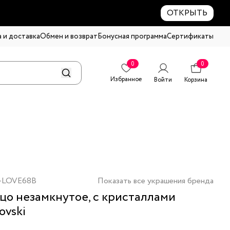
ОТКРЫТЬ
 и доставка
Обмен и возврат
Бонусная программа
Сертификаты
0
0
Избранное
Войти
Корзина
-LOVE68B
Показать все украшения бренда
цо незамкнутое, с кристаллами
ovski