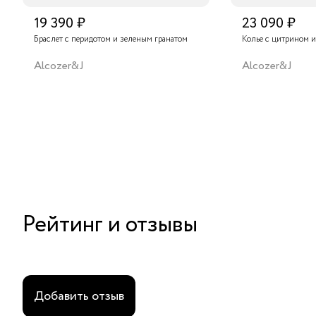
19 390 ₽
23 090 ₽
Браслет с перидотом и зеленым гранатом
Колье с цитрином и
Alcozer&J
Alcozer&J
Рейтинг и отзывы
Добавить отзыв