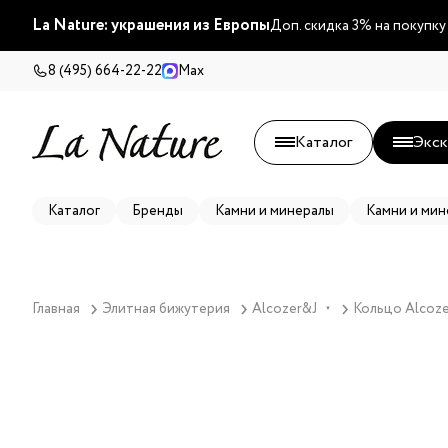
La Nature: украшения из Европы
Доп. скидка 3% на покупку
8 (495) 664-22-22
Max
Каталог
Экск
Каталог
Бренды
Камни и минералы
Камни и мин
Главная
Элитная бижутерия
Alcozer&J
Кольцо Alcoze
▼