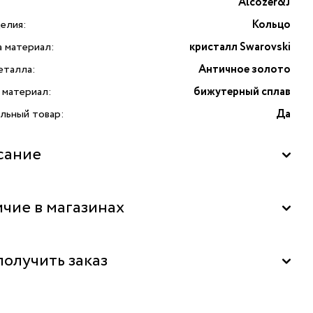
Alcozer&J
елия:
Кольцо
а материал:
кристалл Swarovski
еталла:
Античное золото
 материал:
бижутерный сплав
льный товар:
Да
сание
чие в магазинах
"La Nature" в ТРК "Красный кит", Мытищи
получить заказ
ь бесплатно в бутике