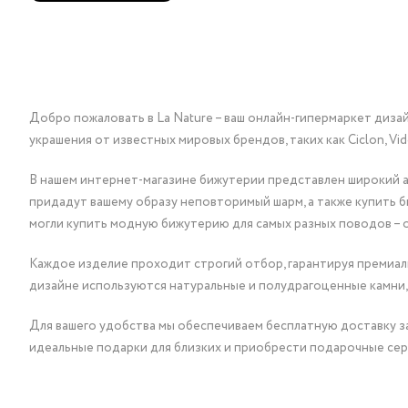
Добро пожаловать в La Nature – ваш онлайн-гипермаркет диза
украшения от известных мировых брендов, таких как Ciclon, Vidda, 
В нашем интернет-магазине бижутерии представлен широкий ас
придадут вашему образу неповторимый шарм, а также купить 
могли купить модную бижутерию для самых разных поводов – 
Каждое изделие проходит строгий отбор, гарантируя премиаль
дизайне используются натуральные и полудрагоценные камни,
Для вашего удобства мы обеспечиваем бесплатную доставку за
идеальные подарки для близких и приобрести подарочные сер