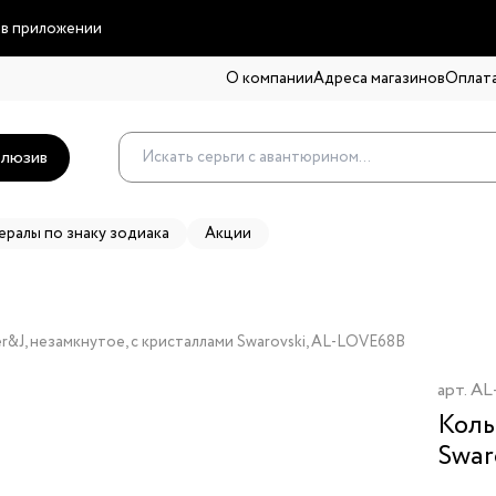
 в приложении
О компании
Адреса магазинов
Оплата
люзив
ералы по знаку зодиака
Акции
r&J, незамкнутое, с кристаллами Swarovski, AL-LOVE68B
арт.
AL
Коль
Swar