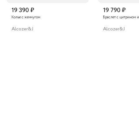
19 390 ₽
19 790 ₽
Колье с жемчугом
Браслет с цитрином 
Alcozer&J
Alcozer&J