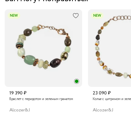
Курьером за 1-2 дня
В пункт выдачи заказов Boxberry
NEW
NEW
Транспортной компанией по России
Подробнее о сроках доставки
19 390 ₽
23 090 ₽
Браслет с перидотом и зеленым гранатом
Колье с цитрином и зел
Alcozer&J
Alcozer&J