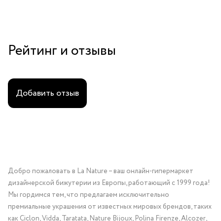
Рейтинг и отзывы
Добавить отзыв
Добро пожаловать в La Nature – ваш онлайн-гипермаркет
дизайнерской бижутерии из Европы, работающий с 1999 года!
Мы гордимся тем, что предлагаем исключительно
премиальные украшения от известных мировых брендов, таких
как Ciclon, Vidda, Taratata, Nature Bijoux, Polina Firenze, Alcozer,