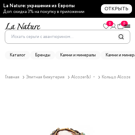
La Nature: украшения из Европы
ОТКРЫТЬ
Доп. скидка 3% на покупку в приложении
0
0
Каталог
Бренды
Камни и минералы
Камни и минер
Главная
Элитная бижутерия
Alcozer&J
Кольцо Alcozer&J
▼