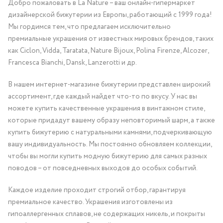
Добро пожаловать в La Nature – ваш онлайн-гипермаркет
дизайнерской бижутерии из Европы, работающий с 1999 года!
Мы гордимся тем, что предлагаем исключительно
премиальные украшения от известных мировых брендов, таких
как Ciclon, Vidda, Taratata, Nature Bijoux, Polina Firenze, Alcozer,
Francesca Bianchi, Dansk, Lanzerotti и др.
В нашем интернет-магазине бижутерии представлен широкий
ассортимент, где каждый найдет что-то по вкусу. У нас вы
можете купить качественные украшения в винтажном стиле,
которые придадут вашему образу неповторимый шарм, а также
купить бижутерию с натуральными камнями, подчеркивающую
вашу индивидуальность. Мы постоянно обновляем коллекции,
чтобы вы могли купить модную бижутерию для самых разных
поводов – от повседневных выходов до особых событий.
Каждое изделие проходит строгий отбор, гарантируя
премиальное качество. Украшения изготовлены из
гипоаллергенных сплавов, не содержащих никель, и покрыты