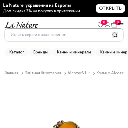
La Nature: украшения из Европы
ОТКРЫТЬ
Доп. скидка 3% на покупку в приложении
0
0
Каталог
Бренды
Камни и минералы
Камни и минер
Главная
Элитная бижутерия
Alcozer&J
Кольцо Alcozer&J
▼