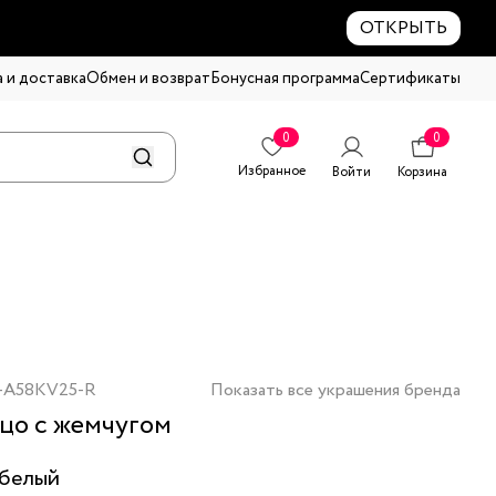
ОТКРЫТЬ
 и доставка
Обмен и возврат
Бонусная программа
Сертификаты
0
0
Избранное
Войти
Корзина
-A58KV25-R
Показать все украшения бренда
цо с жемчугом
белый