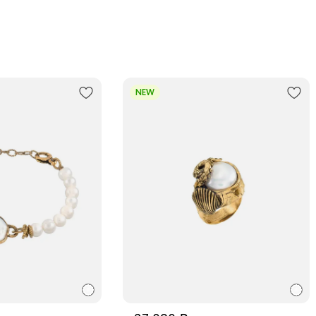
Курьеро
В пункт
Трансп
NEW
Подроб