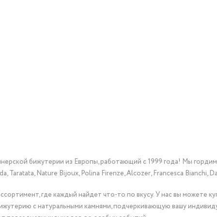
йнерской бижутерии из Европы, работающий с 1999 года! Мы горди
Taratata, Nature Bijoux, Polina Firenze, Alcozer, Francesca Bianchi, Da
сортимент, где каждый найдет что-то по вкусу. У нас вы можете к
бижутерию с натуральными камнями, подчеркивающую вашу индивид