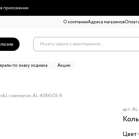
 в приложении
О компании
Адреса магазинов
Оплата
люзив
ералы по знаку зодиака
Акции
r&J, с жемчугом, AL-A58KV25-R
арт.
AL
Коль
Цвет