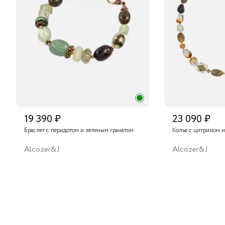
19 390 ₽
23 090 ₽
Браслет с перидотом и зеленым гранатом
Колье с цитрином и
Alcozer&J
Alcozer&J