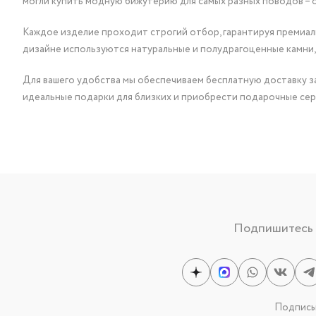
могли купить модную бижутерию для самых разных поводов – 
Каждое изделие проходит строгий отбор, гарантируя премиаль
дизайне используются натуральные и полудрагоценные камни,
Для вашего удобства мы обеспечиваем бесплатную доставку за
идеальные подарки для близких и приобрести подарочные сер
Подпишитесь н
Подписыв