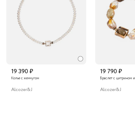
19 390 ₽
19 790 ₽
Колье с жемчугом
Браслет с цитрином 
Alcozer&J
Alcozer&J