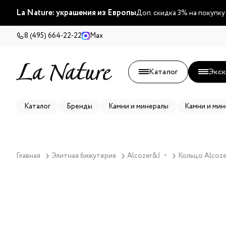
La Nature: украшения из Европы
Доп. скидка 3% на покупку
8 (495) 664-22-22
Max
Каталог
Экск
Каталог
Бренды
Камни и минералы
Камни и мин
Главная
Элитная бижутерия
Alcozer&J
Кольцо Alcoze
▼