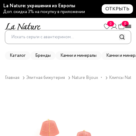
La Nature: украшения из Европы
ОТКРЫТЬ
Доп. скидка 3% на покупку в приложении
0
0
Каталог
Бренды
Камни и минералы
Камни и минер
Главная
Элитная бижутерия
Nature Bijoux
Клипсы Nature
▼