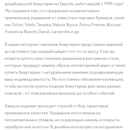
дизайнерской бижутерии из Европы, работающий с 1999 года!
Мы гордимся тем, что предлагаем исключительно
премиальные украшения от известных мировых брендов, таких
как Ciclon, Vidda, Taratata, Nature Bijoux, Polina Firenze, Alcozer,
Francesca Bianchi, Dansk, Lanzerotti и др.
В нашем интернет-магазине бижутерии представлен широкий
ассортимент, где каждый найдет что-то по вкусу. У нас вы
можете купить качественные украшения в винтажном стиле,
которые придадут вашему образу неповторимый шарм, а также
купить бижутерию с натуральными камнями, подчеркивающую
вашу индивидуальность. Мы постоянно обновляем коллекции,
чтобы вы могли купить модную бижутерию для самых разных
поводов – от повседневных выходов до особых событий.
Каждое изделие проходит строгий отбор, гарантируя
премиальное качество. Украшения изготовлены из
гипоаллергенных сплавов, не содержащих никель, и покрыты
серебром или золотом. В дизайне используются натуральные