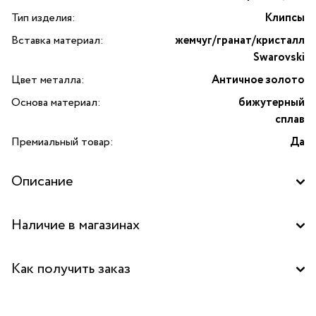
Тип изделия:
Клипсы
Вставка материал:
жемчуг/гранат/кристалл
Swarovski
Цвет металла:
Античное золото
Основа материал:
бижутерный
сплав
Премиальный товар:
Да
Описание
Изготовлено с применением культивированного
Наличие в магазинах
органического жемчуга
Бутик "La Nature" в ТД "Дружба", Москва
Как получить заказ
Бутик "La Nature" в ТЦ "Сокольники", Москва
Забрать бесплатно в бутике