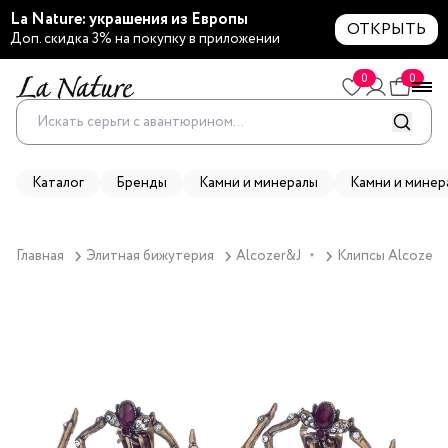
La Nature: украшения из Европы
ОТКРЫТЬ
Доп. скидка 3% на покупку в приложении
0
0
Каталог
Бренды
Камни и минералы
Камни и минер
Главная
Элитная бижутерия
Alcozer&J
Клипсы Alcozer&J
▼