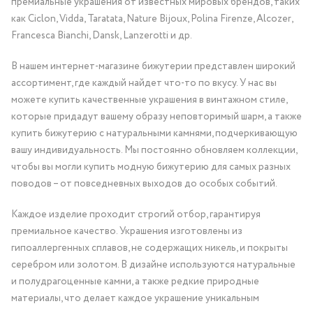
премиальные украшения от известных мировых брендов, таких
как Ciclon, Vidda, Taratata, Nature Bijoux, Polina Firenze, Alcozer,
Francesca Bianchi, Dansk, Lanzerotti и др.
В нашем интернет-магазине бижутерии представлен широкий
ассортимент, где каждый найдет что-то по вкусу. У нас вы
можете купить качественные украшения в винтажном стиле,
которые придадут вашему образу неповторимый шарм, а также
купить бижутерию с натуральными камнями, подчеркивающую
вашу индивидуальность. Мы постоянно обновляем коллекции,
чтобы вы могли купить модную бижутерию для самых разных
поводов – от повседневных выходов до особых событий.
Каждое изделие проходит строгий отбор, гарантируя
премиальное качество. Украшения изготовлены из
гипоаллергенных сплавов, не содержащих никель, и покрыты
серебром или золотом. В дизайне используются натуральные
и полудрагоценные камни, а также редкие природные
материалы, что делает каждое украшение уникальным