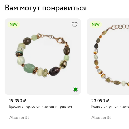
Вам могут понравиться
Курьером за 1-2 дня
В пункт выдачи заказов Boxberry
NEW
NEW
Транспортной компанией по России
Подробнее о сроках доставки
19 390 ₽
23 090 ₽
Браслет с перидотом и зеленым гранатом
Колье с цитрином и зел
Alcozer&J
Alcozer&J