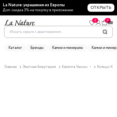
La Nature: украшения из Европы
ОТКРЫТЬ
Доп. скидка 3% на покупку в приложении
0
0
Каталог
Бренды
Камни и минералы
Камни и минер
Главная
Элитная бижутерия
Katerina Vassou
Кольцо Kate
▼