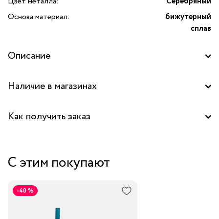
Цвет металла:
Серебряный
Основа материал:
бижутерный
сплав
Описание
Наличие в магазинах
Центральный склад
Как получить заказ
Забрать бесплатно в бутике
С этим покупают
Курьером за 1-2 дня
В пункт выдачи заказов Boxberry
-40 %
Транспортной компанией по России