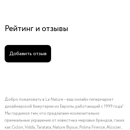
Рейтинг и отзывы
Добавить отзыв
Добро пожаловать в La Nature – ваш онлайн-гипермаркет
дизайнерской бижутерии из Европы, работающий с 1999 года!
Мы гордимся тем, что предлагаем исключительно
премиальные украшения от известных мировых брендов, таких
как Ciclon, Vidda, Taratata, Nature Bijoux, Polina Firenze, Alcozer,