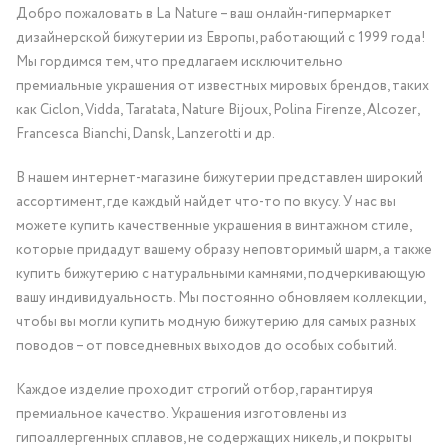
Добро пожаловать в La Nature – ваш онлайн-гипермаркет
дизайнерской бижутерии из Европы, работающий с 1999 года!
Мы гордимся тем, что предлагаем исключительно
премиальные украшения от известных мировых брендов, таких
как Ciclon, Vidda, Taratata, Nature Bijoux, Polina Firenze, Alcozer,
Francesca Bianchi, Dansk, Lanzerotti и др.
В нашем интернет-магазине бижутерии представлен широкий
ассортимент, где каждый найдет что-то по вкусу. У нас вы
можете купить качественные украшения в винтажном стиле,
которые придадут вашему образу неповторимый шарм, а также
купить бижутерию с натуральными камнями, подчеркивающую
вашу индивидуальность. Мы постоянно обновляем коллекции,
чтобы вы могли купить модную бижутерию для самых разных
поводов – от повседневных выходов до особых событий.
Каждое изделие проходит строгий отбор, гарантируя
премиальное качество. Украшения изготовлены из
гипоаллергенных сплавов, не содержащих никель, и покрыты