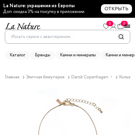
La Nature: украшения из Европы
ОТКРЫТЬ
Доп. скидка 3% на покупку в приложении
0
0
Каталог
Бренды
Камни и минералы
Камни и минер
Главная
Элитная бижутерия
Dansk Copenhagen
Колье D
▼