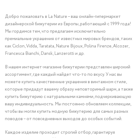
Добро пожаловать в La Nature – ваш онлайн-гипермаркет
дизайнерской бижутерии из Европы, работающий с 1999 года!
Мы гордимся тем, что предлагаем исключительно
премиальные украшения от известных мировых брендов, таких
как Ciclon, Vidda, Taratata, Nature Bijoux, Polina Firenze, Alcozer,
Francesca Bianchi, Dansk, Lanzerotti и др.
В нашем интернет-магазине бижутерии представлен широкий
ассортимент, где каждый найдет что-то по вкусу. У нас вы
можете купить качественные украшения в винтажном стиле,
которые придадут вашему образу неповторимый шарм, а также
купить бижутерию с натуральными камнями, подчеркивающую
вашу индивидуальность. Мы постоянно обновляем коллекции,
чтобы вы могли купить модную бижутерию для самых разных
поводов – от повседневных выходов до особых событий.
Каждое изделие проходит строгий отбор, гарантируя