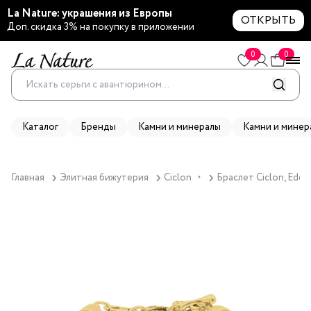
La Nature: украшения из Европы
ОТКРЫТЬ
Доп. скидка 3% на покупку в приложении
0
0
Каталог
Бренды
Камни и минералы
Камни и минер
Главная
Элитная бижутерия
Ciclon
Браслет Ciclon, Eden
▼