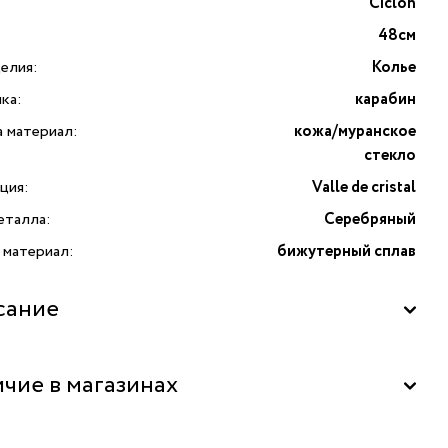
Ciclon
48см
елия:
Колье
ка:
карабин
а материал:
кожа/муранское
стекло
ция:
Valle de cristal
еталла:
Серебряный
 материал:
бижутерный сплав
сание
авляем вашему вниманию эксклюзивное колье
чие в магазинах
екции «Valle de cristal» от известного бренда Ciclon,
ющее в себе элегантность и оригинальный дизайн. Это
ьное украшение станет настоящим украшением для любого