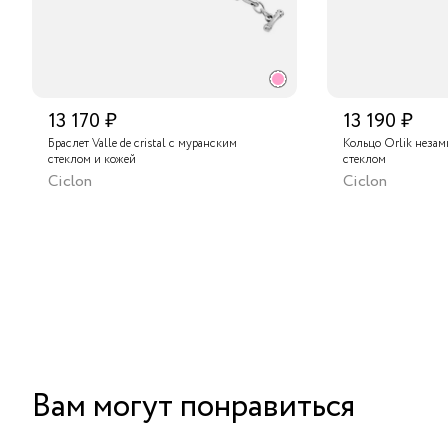
13 170 ₽
13 190 ₽
Браслет Valle de cristal с муранским
Кольцо Orlik незам
стеклом и кожей
стеклом
Ciclon
Ciclon
Вам могут понравиться