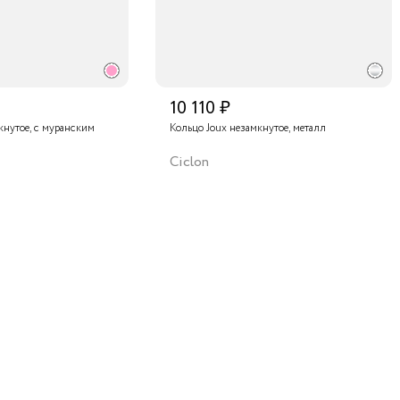
предст
качест
этого 
восхищ
10 110 ₽
кнутое, с муранским
Кольцо Joux незамкнутое, металл
Ciclon