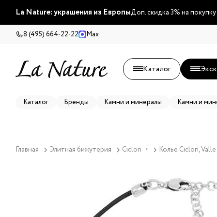
La Nature: украшения из Европы
Доп. скидка 3% на покупку
8 (495) 664-22-22
Max
Каталог
Экск
Каталог
Бренды
Камни и минералы
Камни и мин
Главная
Элитная бижутерия
Ciclon
Колье Ciclon, Vall
▼