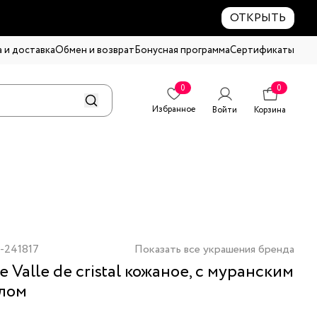
ОТКРЫТЬ
 и доставка
Обмен и возврат
Бонусная программа
Сертификаты
0
0
Избранное
Войти
Корзина
-241817
Показать все украшения бренда
е Valle de cristal кожаное, с муранским
лом