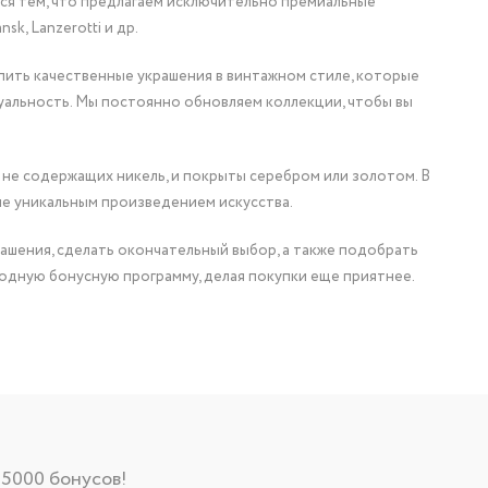
мся тем, что предлагаем исключительно премиальные
nsk, Lanzerotti и др.
упить качественные украшения в винтажном стиле, которые
уальность. Мы постоянно обновляем коллекции, чтобы вы
 не содержащих никель, и покрыты серебром или золотом. В
ие уникальным произведением искусства.
ашения, сделать окончательный выбор, а также подобрать
одную бонусную программу, делая покупки еще приятнее.
 5000 бонусов!