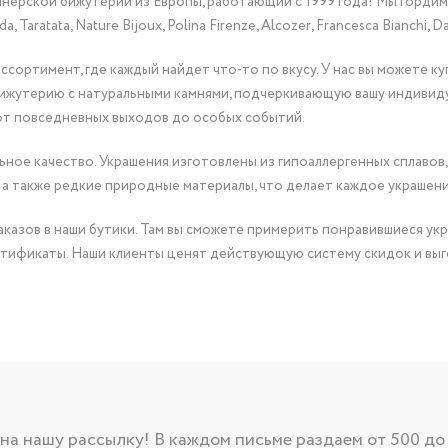
йнерской бижутерии из Европы, работающий с 1999 года! Мы горди
Taratata, Nature Bijoux, Polina Firenze, Alcozer, Francesca Bianchi, Da
сортимент, где каждый найдет что-то по вкусу. У нас вы можете к
бижутерию с натуральными камнями, подчеркивающую вашу индивид
от повседневных выходов до особых событий.
ное качество. Украшения изготовлены из гипоаллергенных сплавов,
 а также редкие природные материалы, что делает каждое украшен
казов в наши бутики. Там вы сможете примерить понравившиеся укр
тификаты. Наши клиенты ценят действующую систему скидок и выг
а нашу рассылку! В каждом письме раздаем от 500 до