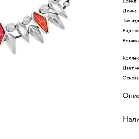
Бренд:
Длина:
Тип изд
Вид зам
Вставк
Коллек
Цвет м
Основа
Опи
Предст
Нали
из колл
сочета
уникал