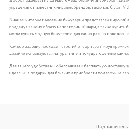
Добро пожаловать в La Nature – ваш онлайн-гипермаркет диза
украшения от известных мировых брендов, таких как Ciclon, Vidda, 
В нашем интернет-магазине бижутерии представлен широкий ас
придадут вашему образу неповторимый шарм, а также купить 
могли купить модную бижутерию для самых разных поводов – 
Каждое изделие проходит строгий отбор, гарантируя премиаль
дизайне используются натуральные и полудрагоценные камни,
Для вашего удобства мы обеспечиваем бесплатную доставку за
идеальные подарки для близких и приобрести подарочные сер
Подпишитесь н