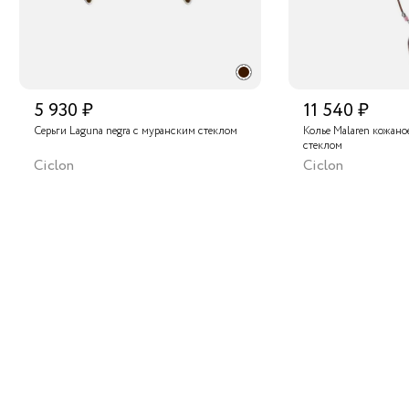
авлен широкий ассортимент бижутерии высокого
ва. Не упустите возможность стать обладательницей
необычного аксессуара, который без сомнения привлечёт
ённые взгляды окружающих!
5 930 ₽
11 540 ₽
Серьги Laguna negra с муранским стеклом
Колье Malaren кожано
стеклом
Ciclon
Ciclon