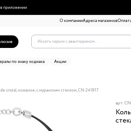
 в приложении
О компании
Адреса магазинов
Оплата
люзив
ералы по знаку зодиака
Акции
e de cristal, кожаное, с муранским стеклом, CN-241817
арт.
CN
Коль
стек