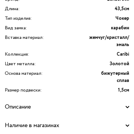
Длина:
43,5см
Тип изделия:
Чокер
Вид замка:
карабин
Вставка материал:
жемчуг/кристалл/
эмаль
Коллекция:
Caribi
Цвет металла:
Золотой
Основа материал:
бижутерный
сплав
Размер подвески:
1,5см
Описание
Чокер Caribi с жемчугом, кристаллами, цветной эмалью
Наличие в магазинах
и подвеской-крабом от бренда Lanzerotti — это