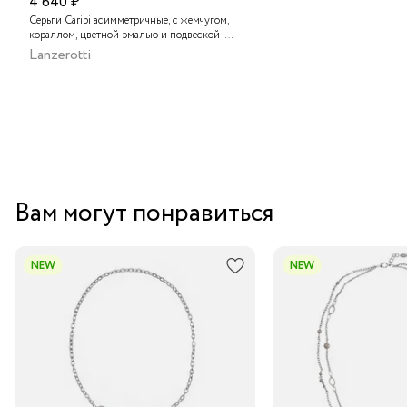
4 640 ₽
Серьги Caribi асимметричные, с жемчугом,
кораллом, цветной эмалью и подвеской-
крабом
Lanzerotti
Вам могут понравиться
NEW
NEW