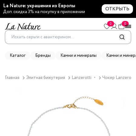
La Nature: украшения из Европы
ОТКРЫТЬ
Доп. скидка 3% на покупку в приложении
0
0
Каталог
Бренды
Камни и минералы
Камни и минер
Главная
Элитная бижутерия
Lanzerotti
Чокер Lanzerotti
▼